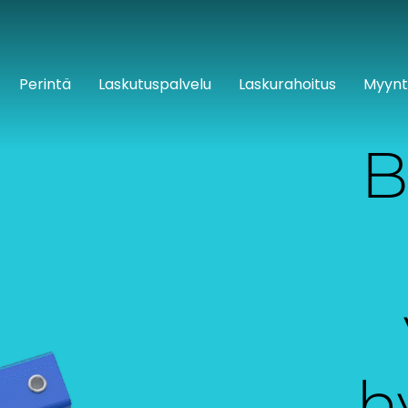
Perintä
Laskutuspalvelu
Laskurahoitus
Myynt
B
h