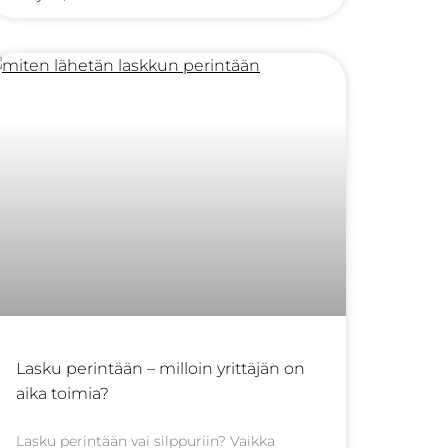
ulkoistaa ammattitaitoiselle
perintätoimistolle. Tässä artikkelissa
käymme läpi, miksi B2B-perinnän
Lasku perintään – milloin yrittäjän on
aika toimia?
Lasku perintään vai silppuriin? Vaikka