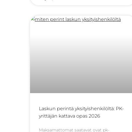
yritysperintä voi kuitenkin olla erilaista.
Kun
Laskun perintä yksityishenkilöltä: PK-
yrittäjän kattava opas 2026
Maksamattomat saatavat ovat pk-