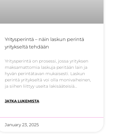
Yritysperintä – näin laskun perintä
yritykseltä tehdään
Yritysperintä on prosessi, jossa yrityksen
maksamattomia laskuja peritään lain ja
hyvän perintätavan mukaisesti. Laskun
perintä yritykseltä voi olla monivaiheinen,
ja siihen liittyy useita lakisääteisiä
velvoitteita. Tässä artikkelissa käymme läpi
yritysperinnän vaiheet, kulut sekä parhaat
JATKA LUKEMISTA
toimintatavat. Mikä on yritysperintä ja
miten se toimii? Yritysperintä tarkoittaa
menettelyä, jossa velkoja pyrkii saamaan
yrityksen
January 23, 2025