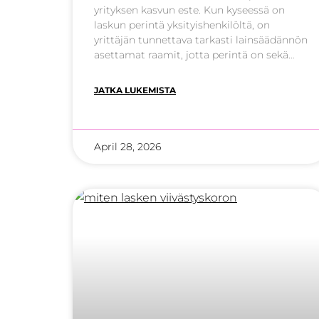
yrityksen kasvun este. Kun kyseessä on
laskun perintä yksityishenkilöltä, on
yrittäjän tunnettava tarkasti lainsäädännön
asettamat raamit, jotta perintä on sekä
tehokasta että laillista. Vuonna 2026
korostuvat erityisesti perinnän eettisyys,
JATKA LUKEMISTA
digitaalinen automaatio ja
kuluttajansuojan asettamat kulukatot.
Tämä opas auttaa sinua ymmärtämään,
miten perintäprosessi etenee
April 28, 2026
muistutuksesta aina ulosottoon saakka.