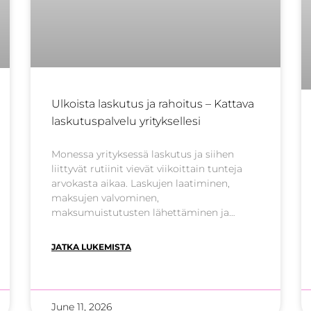
Ulkoista laskutus ja rahoitus – Kattava
laskutuspalvelu yrityksellesi
Monessa yrityksessä laskutus ja siihen
liittyvät rutiinit vievät viikoittain tunteja
arvokasta aikaa. Laskujen laatiminen,
maksujen valvominen,
maksumuistutusten lähettäminen ja
mahdollisten perintätoimien hoitaminen
ovat kriittisiä liiketoiminnan kannalta,
JATKA LUKEMISTA
mutta ne syövät resurssiaytimeltä – eli
uuden myynnin ja asiakkuuksien
kasvattamiselta. Kun valitset oikean
laskutuspalvelun yritykselle, et hanki
June 11, 2026