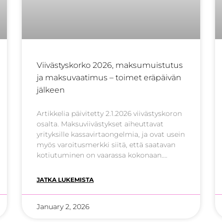
Viivästyskorko 2026, maksumuistutus
ja maksuvaatimus – toimet eräpäivän
jälkeen
Artikkelia päivitetty 2.1.2026 viivästyskoron
osalta. Maksuviivästykset aiheuttavat
yrityksille kassavirtaongelmia, ja ovat usein
myös varoitusmerkki siitä, että saatavan
kotiutuminen on vaarassa kokonaan.
Yrittäjillä on kuitenkin oikeus lähettää
maksumuistutus sekä asettaa laskulle
JATKA LUKEMISTA
viivästyskorko, mikäli laskun eräpäivä
ylittyy. Monesti jo pelkkä tietoisuus
January 2, 2026
viivästyskorosta on riittävä kannustin
laskun ajallaan maksamiseen. Mikäli