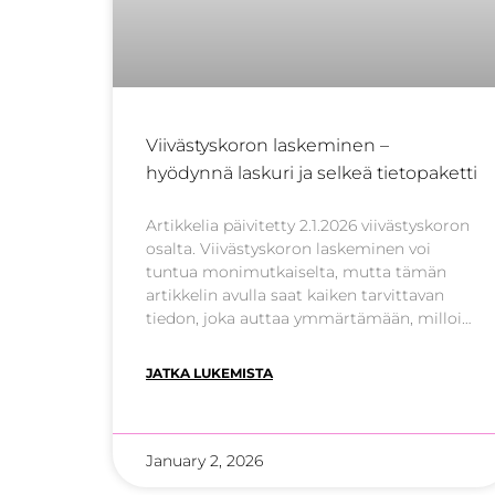
Viivästyskoron laskeminen –
hyödynnä laskuri ja selkeä tietopaketti
Artikkelia päivitetty 2.1.2026 viivästyskoron
osalta. Viivästyskoron laskeminen voi
tuntua monimutkaiselta, mutta tämän
artikkelin avulla saat kaiken tarvittavan
tiedon, joka auttaa ymmärtämään, milloin
ja miten viivästyskorkoa sovelletaan. Opit
myös hyödyntämään
JATKA LUKEMISTA
viivästyskorkolaskuria, jolla määrität
helposti kertyneet kustannukset, olipa
kyseessä kuluttajakauppa, yritysten välinen
sopimus tai vuokrasuhde. Mikä on
January 2, 2026
viivästyskorko? Viivästyskorko on