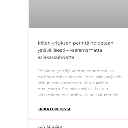
Miten yrityksen perintä hoidetaan
ystävällisesti – vaarantamatta
asiakassuhdetta
Jokainen yrittäjä kohtaa ennemmin tai
myöhemmin tilanteen, jossa asiakas jättää
laskun maksamatta muistutuksista
huolimatta. Seuraava askel – laskun
siirtäminen perintään – tuntuu kuitenkin
monesta kynnykseltä. Suurin pelko on
selkeä: pilaako perintä pitkään rakennetun
JATKA LUKEMISTA
asiakassuhteen? Perinteinen mielikuva
perintätoimistoista liittyy usein kylmiin
kirjeisiin ja painostukseen. Nykyaikainen
July 13, 2026