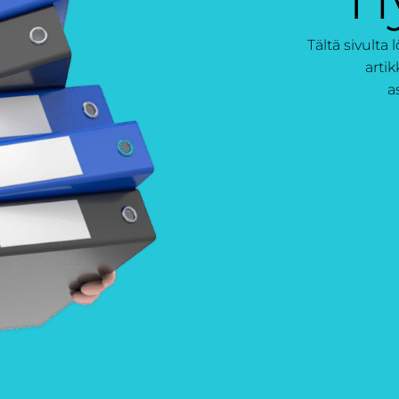
Tältä sivulta 
artik
a