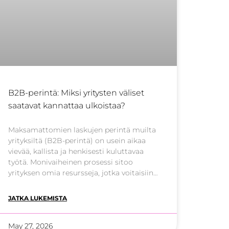
B2B-perintä: Miksi yritysten väliset
saatavat kannattaa ulkoistaa?
Maksamattomien laskujen perintä muilta
yrityksiltä (B2B-perintä) on usein aikaa
vievää, kallista ja henkisesti kuluttavaa
työtä. Monivaiheinen prosessi sitoo
yrityksen omia resursseja, jotka voitaisiin
hyödyntää tehokkaammin
ydinliiketoiminnan pyörittämiseen. Aivan
JATKA LUKEMISTA
kuten kirjanpito tai tilintarkastus, myös
yritysten välinen perintä on
May 27, 2026
taloushallinnon prosessi, joka kannattaa