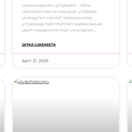
Laskutuspalvelu yritykselle – Miksi
ulkoistaminen on kasvavan yrityksen
strateginen valinta? Keskisuuressa
yrityksessä hallinnollinen taakka kasvaa
usein nopeammin kuin varsinainen
liiketoiminta. Kun laskujen määrä nousee
satoihin tai tuhansiin kuukaudessa,
JATKA LUKEMISTA
manuaalinen prosessi muuttuu riskiksi.
Laskutuspalvelu ei ole vain tekninen
April 21, 2026
työkalu, vaan strateginen kumppani, joka
varmistaa yrityksen maksuvalmiuden.
Miksi laskutuspalvelu kannattaa ottaa
käyttöön?