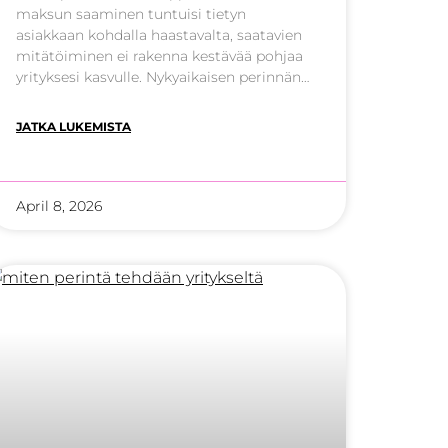
maksun saaminen tuntuisi tietyn
asiakkaan kohdalla haastavalta, saatavien
mitätöiminen ei rakenna kestävää pohjaa
yrityksesi kasvulle. Nykyaikaisen perinnän
ydinosaamista on löytää ratkaisuja, jotka
hyödyttävät sekä maksuvaikeuksissa
JATKA LUKEMISTA
olevaa asiakasta että saataviaan odottavaa
yrittäjää. Tässä artikkelissa käymme läpi,
milloin perintäammattilaisen apu on
välttämätöntä ja miten valitset yrityksellesi
April 8, 2026
parhaan