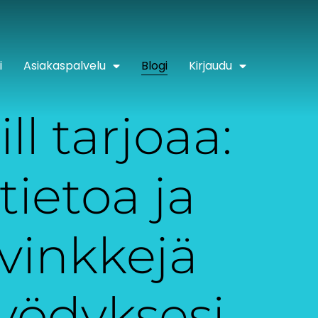
i
Asiakaspalvelu
Blogi
Kirjaudu
ill tarjoaa:
tietoa ja
vinkkejä
yödyksesi.