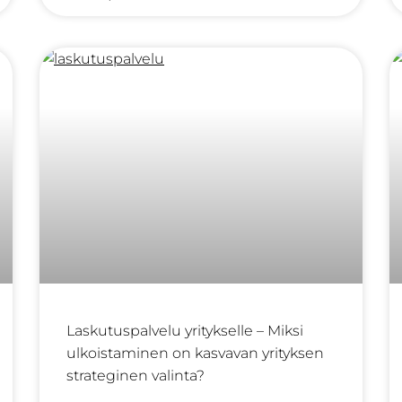
pelkkää ohjelmistoa, vaan vapautat aikaa ja
Laskutuspalvelu yritykselle – Miksi
ulkoistaminen on kasvavan yrityksen
strateginen valinta?