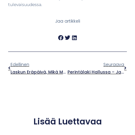
tulevaisuudessa.
Jaa artikkeli
Edellinen
Seuraava
Laskun Eräpäivä, Mikä Merkitys Sillä On?
Perintälaki Hallussa – Ja Muut Perintätoimiston Hyödyt Yrityksellesi
Lisää Luettavaa