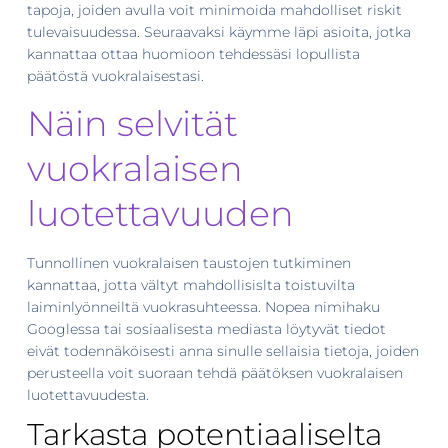
tapoja, joiden avulla voit minimoida mahdolliset riskit
tulevaisuudessa. Seuraavaksi käymme läpi asioita, jotka
kannattaa ottaa huomioon tehdessäsi lopullista
päätöstä vuokralaisestasi.
Näin selvität
vuokralaisen
luotettavuuden
Tunnollinen vuokralaisen taustojen tutkiminen
kannattaa, jotta vältyt mahdollisislta toistuvilta
laiminlyönneiltä vuokrasuhteessa. Nopea nimihaku
Googlessa tai sosiaalisesta mediasta löytyvät tiedot
eivät todennäköisesti anna sinulle sellaisia tietoja, joiden
perusteella voit suoraan tehdä päätöksen vuokralaisen
luotettavuudesta.
Tarkasta potentiaaliselta