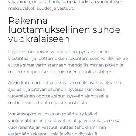
vajavainen, on aina hankalampaa todistaa vuokralaisen
maksuvelvollisuudet ja vastuut.
Rakenna
luottamuksellinen suhde
vuokralaiseen
Löytäessäsi sopivan vuokralaisen, pyri avoimeen
viestintään ja luottamuksen rakentamiseen välillenne. Se
auttaa sinua varmistamaan mahdollisimman pitkän ja
molemminpuolisesti onnistuneen vuokrasuhteen.
Aivan kuten odotat vuokralaisen maksavan vuokransa
ajallaan, ja pitävän asunnon hyvässä kunnossa,
vuokralainen odottaa sinun pysyvän ajan tasalla
mahdollisista huolto- ja korjaustöistä.
Vuokrasopimus, jossa on määritelty kaikki
vuokrasuhteeseen kuuluvat asiat, ja vuokralaisen sekä
vuokranantajan vastuut, auttaa tehokkaimmin
estämään sekaannuksia ja väärinkäytöksiä