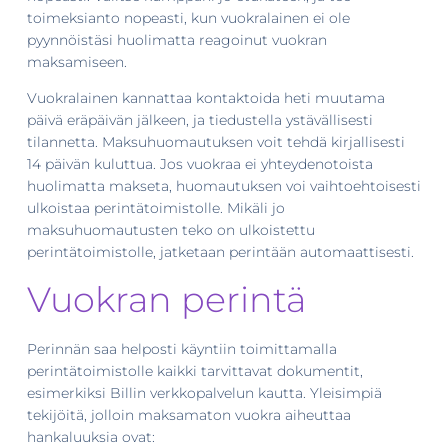
toimeksianto nopeasti, kun vuokralainen ei ole
pyynnöistäsi huolimatta reagoinut vuokran
maksamiseen.
Vuokralainen kannattaa kontaktoida heti muutama
päivä eräpäivän jälkeen, ja tiedustella ystävällisesti
tilannetta. Maksuhuomautuksen voit tehdä kirjallisesti
14 päivän kuluttua. Jos vuokraa ei yhteydenotoista
huolimatta makseta, huomautuksen voi vaihtoehtoisesti
ulkoistaa perintätoimistolle. Mikäli jo
maksuhuomautusten teko on ulkoistettu
perintätoimistolle, jatketaan perintään automaattisesti.
Vuokran perintä
Perinnän saa helposti käyntiin toimittamalla
perintätoimistolle kaikki tarvittavat dokumentit,
esimerkiksi Billin verkkopalvelun kautta. Yleisimpiä
tekijöitä, jolloin maksamaton vuokra aiheuttaa
hankaluuksia ovat: