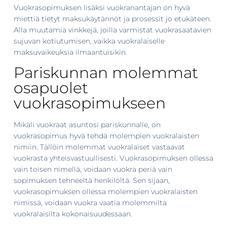
Vuokrasopimuksen lisäksi vuokranantajan on hyvä
miettiä tietyt maksukäytännöt ja prosessit jo etukäteen.
Alla muutamia vinkkejä, joilla varmistat vuokrasaatavien
sujuvan kotiutumisen, vaikka vuokralaiselle
maksuvaikeuksia ilmaantuisikin.
Pariskunnan molemmat
osapuolet
vuokrasopimukseen
Mikäli vuokraat asuntosi pariskunnalle, on
vuokrasopimus hyvä tehdä molempien vuokralaisten
nimiin. Tällöin molemmat vuokralaiset vastaavat
vuokrasta yhteisvastuullisesti. Vuokrasopimuksen ollessa
vain toisen nimellä, voidaan vuokra periä vain
sopimuksen tehneeltä henkilöltä. Sen sijaan,
vuokrasopimuksen ollessa molempien vuokralaisten
nimissä, voidaan vuokra vaatia molemmilta
vuokralaisilta kokonaisuudessaan.