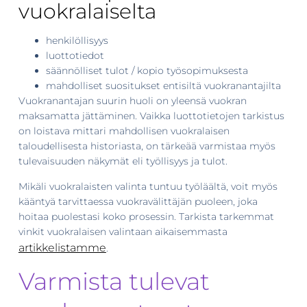
vuokralaiselta
henkilöllisyys
luottotiedot
säännölliset tulot / kopio työsopimuksesta
mahdolliset suositukset entisiltä vuokranantajilta
Vuokranantajan suurin huoli on yleensä vuokran
maksamatta jättäminen. Vaikka luottotietojen tarkistus
on loistava mittari mahdollisen vuokralaisen
taloudellisesta historiasta, on tärkeää varmistaa myös
tulevaisuuden näkymät eli työllisyys ja tulot.
Mikäli vuokralaisten valinta tuntuu työläältä, voit myös
kääntyä tarvittaessa vuokravälittäjän puoleen, joka
hoitaa puolestasi koko prosessin. Tarkista tarkemmat
vinkit vuokralaisen valintaan aikaisemmasta
artikkelistamme
.
Varmista tulevat