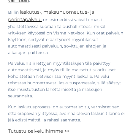
valintaan
.
laskutus-, maksuhuomautus- ja
Billin
perintäpalvelu
on esimerkiksi vaivattomasti
yhdistettävissä suoraan taloushallintoosi, mikäli
yrityksen käytössä on Visma Netvisor. Kun otat palvelun
käyttöön, siirtyvät erääntyneet myyntilaskut
automaattisesti palveluun, sovittujen ehtojen ja
aikarajan puitteissa.
Palveluun siirrettyjen myyntilaskujen tila päivittyy
automaattisesti, ja myös tilille maksetut suoritukset
kohdistetaan Netvisorissa myyntilaskulle. Palvelu
tehostaa huomattavasti laskutusprosessia, sillä säästyt
itse muistutusten lähettämiseltä ja maksujen
seurannalta.
Kun laskutusprosessi on automatisoitu, varmistat sen,
että eräpäivän ylittyessä, avoinna olevan laskun tilanne ei
jää edistämättä, ja rahasi saamatta.
Tutustu palveluihimme >>