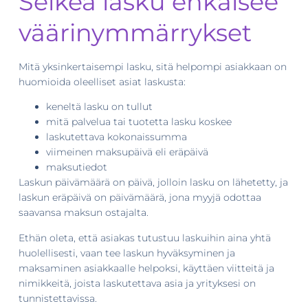
Selkeä lasku ehkäisee
väärinymmärrykset
Mitä yksinkertaisempi lasku, sitä helpompi asiakkaan on
huomioida oleelliset asiat laskusta:
keneltä lasku on tullut
mitä palvelua tai tuotetta lasku koskee
laskutettava kokonaissumma
viimeinen maksupäivä eli eräpäivä
maksutiedot
Laskun päivämäärä on päivä, jolloin lasku on lähetetty, ja
laskun eräpäivä on päivämäärä, jona myyjä odottaa
saavansa maksun ostajalta.
Ethän oleta, että asiakas tutustuu laskuihin aina yhtä
huolellisesti, vaan tee laskun hyväksyminen ja
maksaminen asiakkaalle helpoksi, käyttäen viitteitä ja
nimikkeitä, joista laskutettava asia ja yrityksesi on
tunnistettavissa.