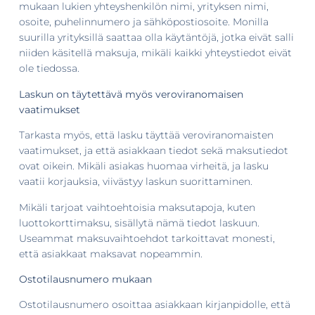
mukaan lukien yhteyshenkilön nimi, yrityksen nimi,
osoite, puhelinnumero ja sähköpostiosoite. Monilla
suurilla yrityksillä saattaa olla käytäntöjä, jotka eivät salli
niiden käsitellä maksuja, mikäli kaikki yhteystiedot eivät
ole tiedossa.
Laskun on täytettävä myös veroviranomaisen
vaatimukset
Tarkasta myös, että lasku täyttää veroviranomaisten
vaatimukset, ja että asiakkaan tiedot sekä maksutiedot
ovat oikein. Mikäli asiakas huomaa virheitä, ja lasku
vaatii korjauksia, viivästyy laskun suorittaminen.
Mikäli tarjoat vaihtoehtoisia maksutapoja, kuten
luottokorttimaksu, sisällytä nämä tiedot laskuun.
Useammat maksuvaihtoehdot tarkoittavat monesti,
että asiakkaat maksavat nopeammin.
Ostotilausnumero mukaan
Ostotilausnumero osoittaa asiakkaan kirjanpidolle, että