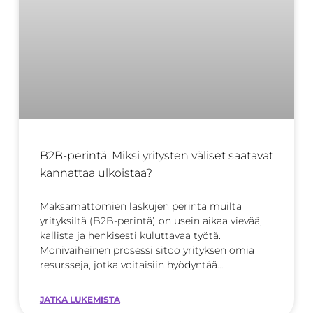
B2B-perintä: Miksi yritysten väliset saatavat
kannattaa ulkoistaa?
Maksamattomien laskujen perintä muilta
yrityksiltä (B2B-perintä) on usein aikaa vievää,
kallista ja henkisesti kuluttavaa työtä.
Monivaiheinen prosessi sitoo yrityksen omia
resursseja, jotka voitaisiin hyödyntää
tehokkaammin
JATKA LUKEMISTA