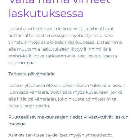
laskutuksessa
Laskutusvirheet ovat melko yleisiä, ja aiheuttavat
auttamattomasti maksujen myöhästymisiä sekä
virhetulkintoja asiakkaiden keskuudessa. Listasimme
alle muutamia laskutukseen liittyviä inhimillisiä
erehdyksiä, jotka tarkastamalla, teet laskutuksesta
sujuvampaa.
Tarkasta päivämäärät
Laskun yläosassa olevan päivämäärän tulee olla laskun
luomispäivämäärä. Voit lisätä myös kuvauksen, jonka
alle liität päivämäärän, jolloin tuote toimitettiin tai
palvelu suoritettiin.
Puutteelliset maksunsaajan tiedot viivästyttävät laskun
maksua
Asiakas tarvitsee täydelliset myyjän yhteystiedot,