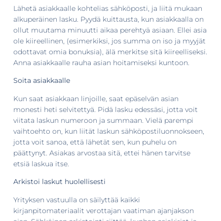
Lähetä asiakkaalle kohtelias sähköposti, ja liitä mukaan
alkuperäinen lasku. Pyydä kuittausta, kun asiakkaalla on
ollut muutama minuutti aikaa perehtyä asiaan. Ellei asia
ole kiireellinen, (esimerkiksi, jos summa on iso ja myyjät
odottavat omia bonuksia), älä merkitse sitä kiireelliseksi.
Anna asiakkaalle rauha asian hoitamiseksi kuntoon.
Soita asiakkaalle
Kun saat asiakkaan linjoille, saat epäselvän asian
monesti heti selvitettyä. Pidä lasku edessäsi, jotta voit
viitata laskun numeroon ja summaan. Vielä parempi
vaihtoehto on, kun liität laskun sähköpostiluonnokseen,
jotta voit sanoa, että lähetät sen, kun puhelu on
päättynyt. Asiakas arvostaa sitä, ettei hänen tarvitse
etsiä laskua itse.
Arkistoi laskut huolellisesti
Yrityksen vastuulla on säilyttää kaikki
kirjanpitomateriaalit verottajan vaatiman ajanjakson