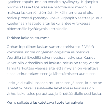
kyseinen tapahtuma on ennalta hyväksytty. Kirjanpito
huomioi tässä tapauksessa ostotilausnumeron, ja
maksaa laskun välittömästi. Mikäli numeroa ei ole,
maksuprosessi pysähtyy, koska kirjanpito saattaa joutua
kyselemään lisätietoja tai lasku lähtee yrityksessä
pidemmälle hyväksymiskierrokselle.
Tarkista kokonaissumma
Onhan lopullinen laskun summa tarkistettu? Väärä
kokonaissumma on yleinen ongelma esimerkiksi
Wordilla tai Excelillä rakennetuissa laskuissa. Kaavat
voivat olla virheellisiä tai laskutoimitus on tehty väärin.
Tämä tarkoittaa yleensä sitä, että myyjän on varattava
aikaa laskun tekemiseen ja lähettämiseen uudelleen.
Laskuja ei tulisi koskaan muuttaa sen jälkeen, kun ne on
lähetetty. Mikäli asiakkaalle lähetetyssä laskussa on
virhe, lasku tulee peruuttaa, ja lähettää tilalle uusi lasku.
Kerro selkeästi laskutettava tuote tai palvelu