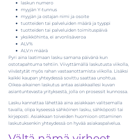
laskun numero
myyjän Y-tunnus
myyjän ja ostajan nimi ja osoite
tuotteiden tai palveluiden määrä ja tyyppi
tuotteiden tai palveluiden toimituspäivä
yksikköhinta, ei arvonlisäveroa
ALV%
ALV:n määrä
Pyri aina laatimaan lasku samana päivänä kun
ostotapahtuma tehtiin. Viivyttämällä laskutusta viikolla,
viivästytät myös rahan vastaanottamista viikolla. Lisäksi
kaikki kaupan yhteydessä sovittu saattaa unohtua.
Oikea-aikainen laskutus antaa asiakkaallesi kuvan
asiantuntevasta yrityksestä, jolla on prosessit kunnossa.
Lasku kannattaa lähettää aina asiakkaan valitsemalla
tavalla, olipa kyseessä sähköinen lasku, sähköposti tai
kirjeposti. Asiakkaan toiveiden huomioon ottaminen
laskutuksenkin yhteydessä on hyvää asiakaspalvelua.
Vältä nämä virheet