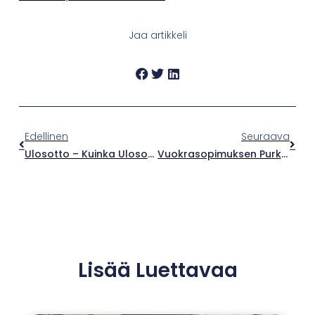
Jaa artikkeli
Edellinen
Seuraava
Ulosotto – Kuinka Ulosottotuomioon Edetään Ja Mitä Sen Jälkeen?
Vuokrasopimuksen Purku Ja Irtisanominen
Lisää Luettavaa