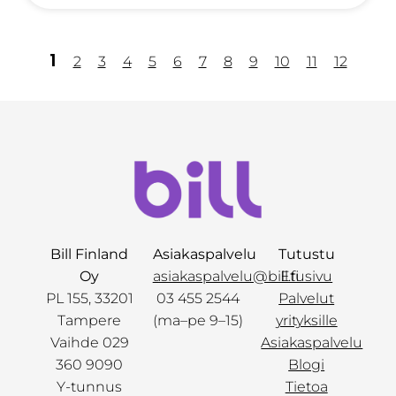
1
2
3
4
5
6
7
8
9
10
11
12
Bill Finland
Asiakaspalvelu
Tutustu
Oy
asiakaspalvelu@bill.fi
Etusivu
PL 155, 33201
03 455 2544
Palvelut
Tampere
(ma–pe 9–15)
yrityksille
Vaihde 029
Asiakaspalvelu
360 9090
Blogi
Y-tunnus
Tietoa