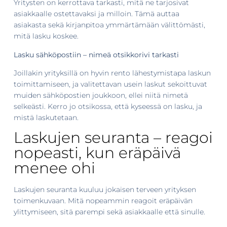
Yritysten on kerrottava tarkasti, mitä ne tarjosivat
asiakkaalle ostettavaksi ja milloin. Tämä auttaa
asiakasta sekä kirjanpitoa ymmärtämään välittömästi,
mitä lasku koskee.
Lasku sähköpostiin – nimeä otsikkorivi tarkasti
Joillakin yrityksillä on hyvin rento lähestymistapa laskun
toimittamiseen, ja valitettavan usein laskut sekoittuvat
muiden sähköpostien joukkoon, ellei niitä nimetä
selkeästi. Kerro jo otsikossa, että kyseessä on lasku, ja
mistä laskutetaan.
Laskujen seuranta – reagoi
nopeasti, kun eräpäivä
menee ohi
Laskujen seuranta kuuluu jokaisen terveen yrityksen
toimenkuvaan. Mitä nopeammin reagoit eräpäivän
ylittymiseen, sitä parempi sekä asiakkaalle että sinulle.