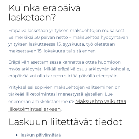
Kuinka eräpäivä
lasketaan?
Eräpäivä lasketaan yrityksen maksuehtojen mukaisesti.
Esimerkiksi 30 päivän netto – maksuehtoa hyödyntävän
yrityksen laskuttaessa 15. syyskuuta, työ oletetaan
maksettavan 15. lokakuuta tai sitä ennen.
Eräpäivän asettamisessa kannattaa ottaa huomioon
myös arkipyhät. Mikäli eräpäivä osuu arkipyhän kohdalle,
eräpäivää voi olla tarpeen siirtää päivällä eteenpäin.
Yrityksellesi sopivien maksuehtojen valitseminen on
tärkeää liiketoimintasi menestystä ajatellen. Lue
Maksuehto vaikuttaa
enemmän artikkelistamme 👉
liiketoimintasi arkeen
.
Laskuun liitettävät tiedot
laskun päivämäärä