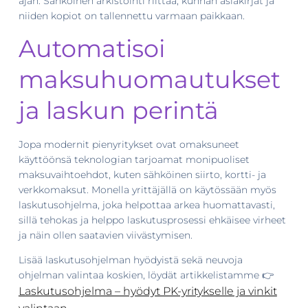
ajan. Sähköinen arkistointi riittää, kunhan asiakirjat ja
niiden kopiot on tallennettu varmaan paikkaan.
Automatisoi
maksuhuomautukset
ja laskun perintä
Jopa modernit pienyritykset ovat omaksuneet
käyttöönsä teknologian tarjoamat monipuoliset
maksuvaihtoehdot, kuten sähköinen siirto, kortti- ja
verkkomaksut. Monella yrittäjällä on käytössään myös
laskutusohjelma, joka helpottaa arkea huomattavasti,
sillä tehokas ja helppo laskutusprosessi ehkäisee virheet
ja näin ollen saatavien viivästymisen.
Lisää laskutusohjelman hyödyistä sekä neuvoja
ohjelman valintaa koskien, löydät artikkelistamme 👉
Laskutusohjelma – hyödyt PK-yritykselle ja vinkit