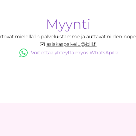
Myynti
tovat mielellään palveluistamme ja auttavat niiden nope
✉️
asiakaspalvelu@bill.fi
Voit ottaa yhteyttä myös WhatsApilla