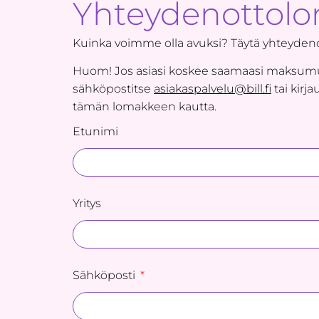
Yhteydenottol
Kuinka voimme olla avuksi? Täytä yhteyden
Huom! Jos asiasi koskee saamaasi maksumuis
sähköpostitse
asiakaspalvelu@bill.fi
tai kirj
tämän lomakkeen kautta.
Etunimi
Yritys
Sähköposti