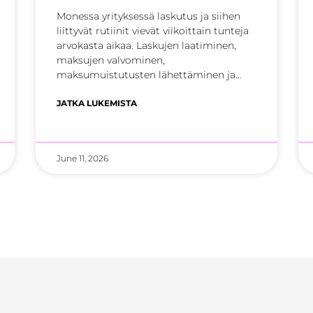
Monessa yrityksessä laskutus ja siihen
liittyvät rutiinit vievät viikoittain tunteja
arvokasta aikaa. Laskujen laatiminen,
maksujen valvominen,
maksumuistutusten lähettäminen ja
mahdollisten perintätoimien hoitaminen
ovat kriittisiä liiketoiminnan
JATKA LUKEMISTA
June 11, 2026