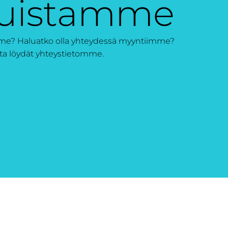
luistamme
mme? Haluatko olla yhteydessä myyntiimme?
ulta löydät yhteystietomme.