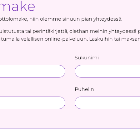
omake
ottolomake, niin olemme sinuun pian yhteydessä.
tutusta tai perintäkirjettä, olethan meihin yhteydessä 
autumalla
velallisen online-palveluun
. Laskuihin tai maksami
Sukunimi
Puhelin