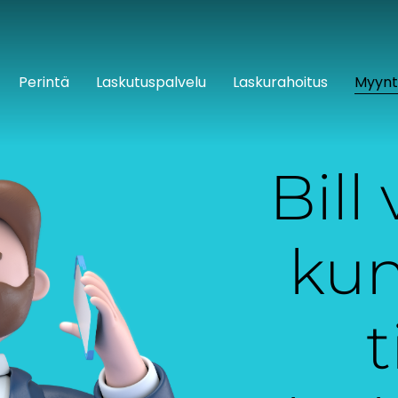
Perintä
Laskutuspalvelu
Laskurahoitus
Myynt
Bill
kun
t