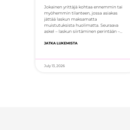
Jokainen yrittäjä kohtaa ennemmin tai
myöhemmin tilanteen, jossa asiakas
jättää laskun maksamatta
muistutuksista huolimatta. Seuraava
askel – laskun siirtäminen perintään –
tuntuu kuitenkin monesta kynnykseltä.
JATKA LUKEMISTA
July 13, 2026