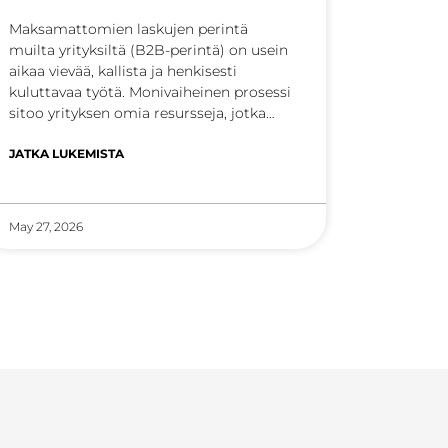
Maksamattomien laskujen perintä
muilta yrityksiltä (B2B-perintä) on usein
aikaa vievää, kallista ja henkisesti
kuluttavaa työtä. Monivaiheinen prosessi
sitoo yrityksen omia resursseja, jotka
voitaisiin hyödyntää tehokkaammin
JATKA LUKEMISTA
May 27, 2026