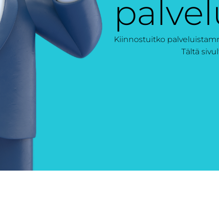
palve
Kiinnostuitko palveluista
Tältä siv