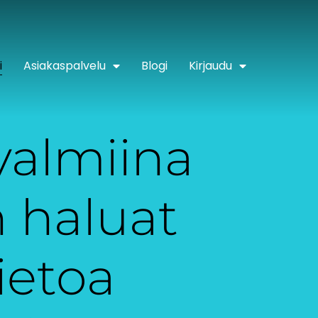
i
Asiakaspalvelu
Blogi
Kirjaudu
 valmiina
 haluat
ietoa