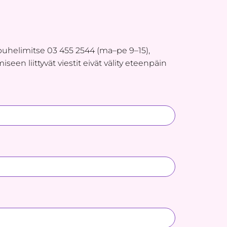
puhelimitse 03 455 2544 (ma–pe 9–15),
seen liittyvät viestit eivät välity eteenpäin