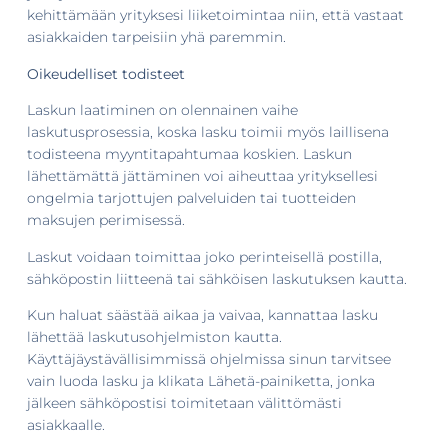
kehittämään yrityksesi liiketoimintaa niin, että vastaat
asiakkaiden tarpeisiin yhä paremmin.
Oikeudelliset todisteet
Laskun laatiminen on olennainen vaihe
laskutusprosessia, koska lasku toimii myös laillisena
todisteena myyntitapahtumaa koskien. Laskun
lähettämättä jättäminen voi aiheuttaa yrityksellesi
ongelmia tarjottujen palveluiden tai tuotteiden
maksujen perimisessä.
Laskut voidaan toimittaa joko perinteisellä postilla,
sähköpostin liitteenä tai sähköisen laskutuksen kautta.
Kun haluat säästää aikaa ja vaivaa, kannattaa lasku
lähettää laskutusohjelmiston kautta.
Käyttäjäystävällisimmissä ohjelmissa sinun tarvitsee
vain luoda lasku ja klikata Lähetä-painiketta, jonka
jälkeen sähköpostisi toimitetaan välittömästi
asiakkaalle.