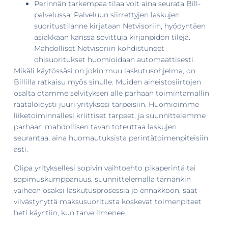
Perinnän tarkempaa tilaa voit aina seurata Bill-
palvelussa. Palveluun siirrettyjen laskujen
suoritustilanne kirjataan Netvisoriin, hyödyntäen
asiakkaan kanssa sovittuja kirjanpidon tilejä.
Mahdolliset Netvisoriin kohdistuneet
ohisuoritukset huomioidaan automaattisesti.
Mikäli käytössäsi on jokin muu laskutusohjelma, on
Billilla ratkaisu myös sinulle. Muiden aineistosiirtojen
osalta otamme selvityksen alle parhaan toimintamallin
räätälöidysti juuri yrityksesi tarpeisiin. Huomioimme
liiketoiminnallesi kriittiset tarpeet, ja suunnittelemme
parhaan mahdollisen tavan toteuttaa laskujen
seurantaa, aina huomautuksista perintätoimenpiteisiin
asti.
Olipa yrityksellesi sopivin vaihtoehto pikaperintä tai
sopimuskumppanuus, suunnittelemalla tämänkin
vaiheen osaksi laskutusprosessia jo ennakkoon, saat
viivästynyttä maksusuoritusta koskevat toimenpiteet
heti käyntiin, kun tarve ilmenee.