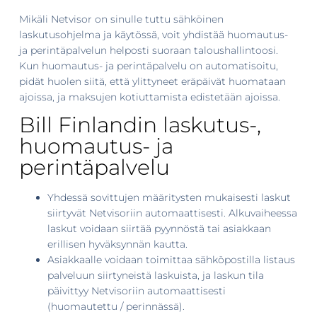
Mikäli Netvisor on sinulle tuttu sähköinen
laskutusohjelma ja käytössä, voit yhdistää huomautus-
ja perintäpalvelun helposti suoraan taloushallintoosi.
Kun huomautus- ja perintäpalvelu on automatisoitu,
pidät huolen siitä, että ylittyneet eräpäivät huomataan
ajoissa, ja maksujen kotiuttamista edistetään ajoissa.
Bill Finlandin laskutus-,
huomautus- ja
perintäpalvelu
Yhdessä sovittujen määritysten mukaisesti laskut
siirtyvät Netvisoriin automaattisesti. Alkuvaiheessa
laskut voidaan siirtää pyynnöstä tai asiakkaan
erillisen hyväksynnän kautta.
Asiakkaalle voidaan toimittaa sähköpostilla listaus
palveluun siirtyneistä laskuista, ja laskun tila
päivittyy Netvisoriin automaattisesti
(huomautettu / perinnässä).