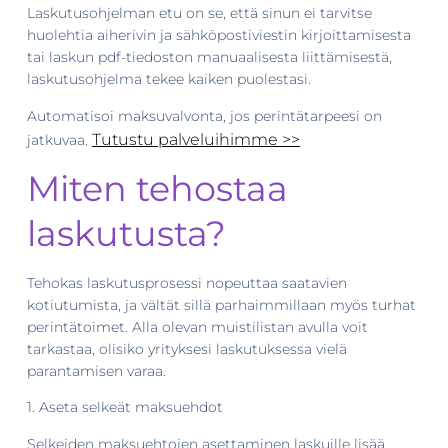
Laskutusohjelman etu on se, että sinun ei tarvitse
huolehtia aiherivin ja sähköpostiviestin kirjoittamisesta
tai laskun pdf-tiedoston manuaalisesta liittämisestä,
laskutusohjelma tekee kaiken puolestasi.
Automatisoi maksuvalvonta, jos perintätarpeesi on
Tutustu palveluihimme >>
jatkuvaa.
Miten tehostaa
laskutusta?
Tehokas laskutusprosessi nopeuttaa saatavien
kotiutumista, ja vältät sillä parhaimmillaan myös turhat
perintätoimet. Alla olevan muistilistan avulla voit
tarkastaa, olisiko yrityksesi laskutuksessa vielä
parantamisen varaa.
1. Aseta selkeät maksuehdot
Selkeiden maksuehtojen asettaminen laskuille lisää