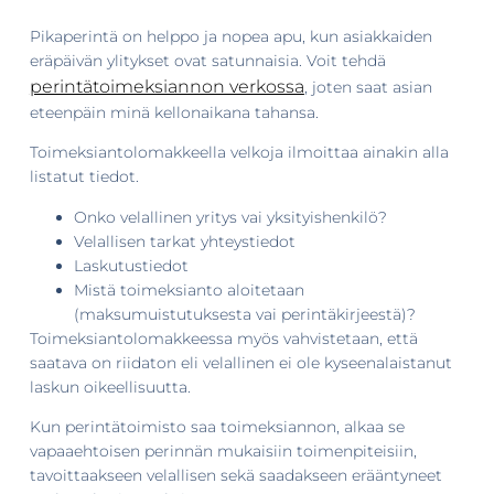
Pikaperintä on helppo ja nopea apu, kun asiakkaiden
eräpäivän ylitykset ovat satunnaisia. Voit tehdä
perintätoimeksiannon verkossa
, joten saat asian
eteenpäin minä kellonaikana tahansa.
Toimeksiantolomakkeella velkoja ilmoittaa ainakin alla
listatut tiedot.
Onko velallinen yritys vai yksityishenkilö?
Velallisen tarkat yhteystiedot
Laskutustiedot
Mistä toimeksianto aloitetaan
(maksumuistutuksesta vai perintäkirjeestä)?
Toimeksiantolomakkeessa myös vahvistetaan, että
saatava on riidaton eli velallinen ei ole kyseenalaistanut
laskun oikeellisuutta.
Kun perintätoimisto saa toimeksiannon, alkaa se
vapaaehtoisen perinnän mukaisiin toimenpiteisiin,
tavoittaakseen velallisen sekä saadakseen erääntyneet