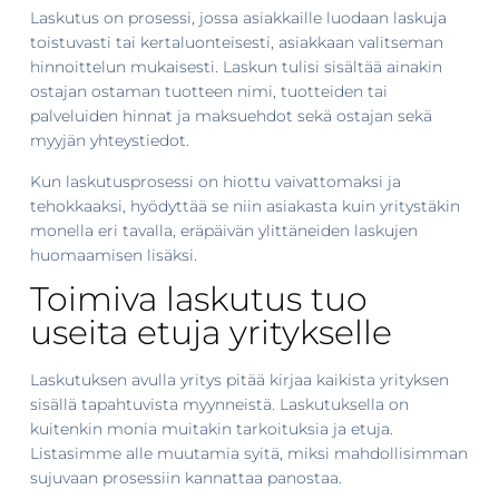
Laskutus on prosessi, jossa asiakkaille luodaan laskuja
toistuvasti tai kertaluonteisesti, asiakkaan valitseman
hinnoittelun mukaisesti. Laskun tulisi sisältää ainakin
ostajan ostaman tuotteen nimi, tuotteiden tai
palveluiden hinnat ja maksuehdot sekä ostajan sekä
myyjän yhteystiedot.
Kun laskutusprosessi on hiottu vaivattomaksi ja
tehokkaaksi, hyödyttää se niin asiakasta kuin yritystäkin
monella eri tavalla, eräpäivän ylittäneiden laskujen
huomaamisen lisäksi.
Toimiva laskutus tuo
useita etuja yritykselle
Laskutuksen avulla yritys pitää kirjaa kaikista yrityksen
sisällä tapahtuvista myynneistä. Laskutuksella on
kuitenkin monia muitakin tarkoituksia ja etuja.
Listasimme alle muutamia syitä, miksi mahdollisimman
sujuvaan prosessiin kannattaa panostaa.