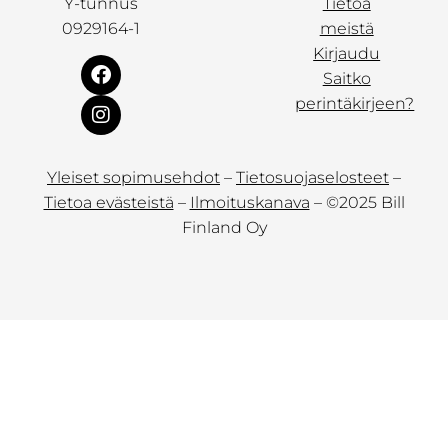
Y-tunnus
Tietoa
0929164-1
meistä
Kirjaudu
Saitko
perintäkirjeen?
Yleiset sopimusehdot
–
Tietosuojaselosteet
–
Tietoa evästeistä
–
Ilmoituskanava
– ©2025 Bill
Finland Oy