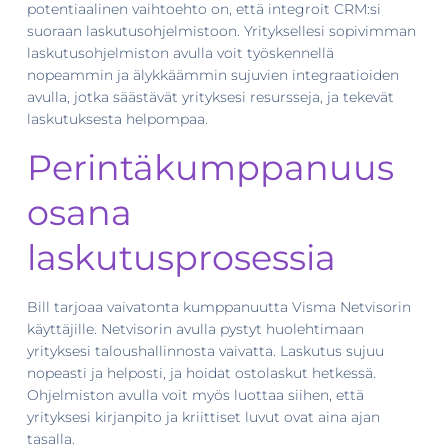
potentiaalinen vaihtoehto on, että integroit CRM:si
suoraan laskutusohjelmistoon. Yrityksellesi sopivimman
laskutusohjelmiston avulla voit työskennellä
nopeammin ja älykkäämmin sujuvien integraatioiden
avulla, jotka säästävät yrityksesi resursseja, ja tekevät
laskutuksesta helpompaa.
Perintäkumppanuus
osana
laskutusprosessia
Bill tarjoaa vaivatonta kumppanuutta Visma Netvisorin
käyttäjille. Netvisorin avulla pystyt huolehtimaan
yrityksesi taloushallinnosta vaivatta. Laskutus sujuu
nopeasti ja helposti, ja hoidat ostolaskut hetkessä.
Ohjelmiston avulla voit myös luottaa siihen, että
yrityksesi kirjanpito ja kriittiset luvut ovat aina ajan
tasalla.