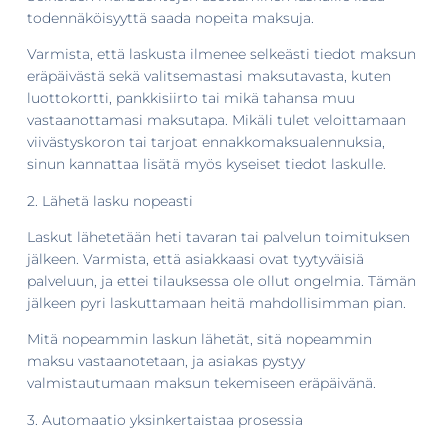
todennäköisyyttä saada nopeita maksuja.
Varmista, että laskusta ilmenee selkeästi tiedot maksun
eräpäivästä sekä valitsemastasi maksutavasta, kuten
luottokortti, pankkisiirto tai mikä tahansa muu
vastaanottamasi maksutapa. Mikäli tulet veloittamaan
viivästyskoron tai tarjoat ennakkomaksualennuksia,
sinun kannattaa lisätä myös kyseiset tiedot laskulle.
2. Lähetä lasku nopeasti
Laskut lähetetään heti tavaran tai palvelun toimituksen
jälkeen. Varmista, että asiakkaasi ovat tyytyväisiä
palveluun, ja ettei tilauksessa ole ollut ongelmia. Tämän
jälkeen pyri laskuttamaan heitä mahdollisimman pian.
Mitä nopeammin laskun lähetät, sitä nopeammin
maksu vastaanotetaan, ja asiakas pystyy
valmistautumaan maksun tekemiseen eräpäivänä.
3. Automaatio yksinkertaistaa prosessia