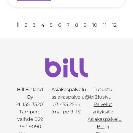
1
2
3
4
5
6
7
8
9
10
11
12
Bill Finland
Asiakaspalvelu
Tutustu
Oy
asiakaspalvelu@bill.fi
Etusivu
PL 155, 33201
03 455 2544
Palvelut
Tampere
(ma–pe 9–15)
yrityksille
Vaihde 029
Asiakaspalvelu
360 9090
Blogi