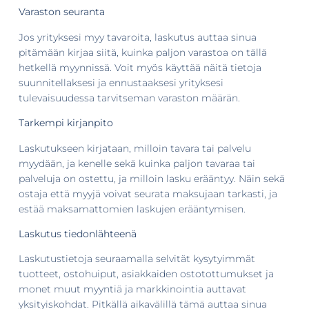
Varaston seuranta
Jos yrityksesi myy tavaroita, laskutus auttaa sinua
pitämään kirjaa siitä, kuinka paljon varastoa on tällä
hetkellä myynnissä. Voit myös käyttää näitä tietoja
suunnitellaksesi ja ennustaaksesi yrityksesi
tulevaisuudessa tarvitseman varaston määrän.
Tarkempi kirjanpito
Laskutukseen kirjataan, milloin tavara tai palvelu
myydään, ja kenelle sekä kuinka paljon tavaraa tai
palveluja on ostettu, ja milloin lasku erääntyy. Näin sekä
ostaja että myyjä voivat seurata maksujaan tarkasti, ja
estää maksamattomien laskujen erääntymisen.
Laskutus tiedonlähteenä
Laskutustietoja seuraamalla selvität kysytyimmät
tuotteet, ostohuiput, asiakkaiden ostotottumukset ja
monet muut myyntiä ja markkinointia auttavat
yksityiskohdat. Pitkällä aikavälillä tämä auttaa sinua