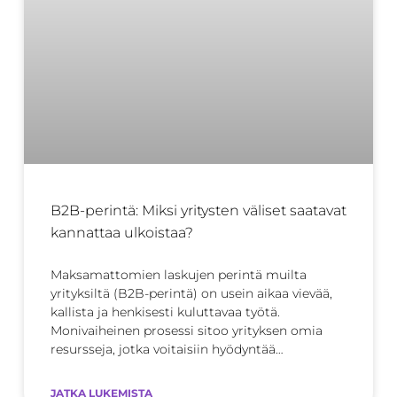
B2B-perintä: Miksi yritysten väliset saatavat
kannattaa ulkoistaa?
Maksamattomien laskujen perintä muilta
yrityksiltä (B2B-perintä) on usein aikaa vievää,
kallista ja henkisesti kuluttavaa työtä.
Monivaiheinen prosessi sitoo yrityksen omia
resursseja, jotka voitaisiin hyödyntää
tehokkaammin
JATKA LUKEMISTA