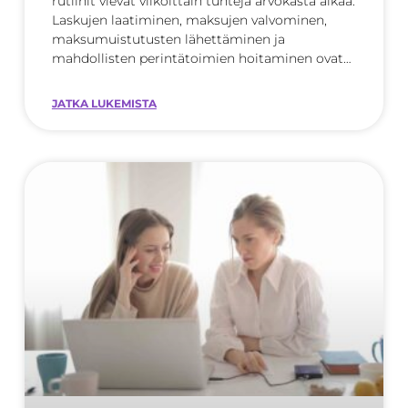
rutiinit vievät viikoittain tunteja arvokasta aikaa.
Laskujen laatiminen, maksujen valvominen,
maksumuistutusten lähettäminen ja
mahdollisten perintätoimien hoitaminen ovat
kriittisiä liiketoiminnan
JATKA LUKEMISTA