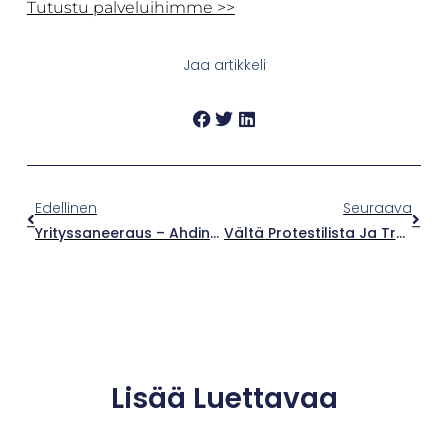
Tutustu palveluihimme >>
Jaa artikkeli
Edellinen
Seuraava
Yrityssaneeraus – Ahdingosta Takaisin Kilpailukykyiseksi
Vältä Protestilista Ja Tratta – Kuinka Huolehtia Yrityksen Maksukyvystä?
Lisää Luettavaa