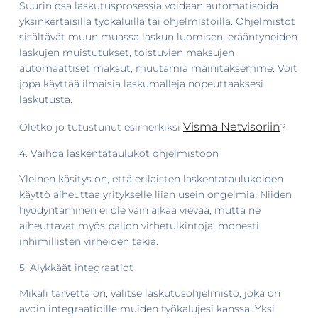
Suurin osa laskutusprosessia voidaan automatisoida
yksinkertaisilla työkaluilla tai ohjelmistoilla. Ohjelmistot
sisältävät muun muassa laskun luomisen, erääntyneiden
laskujen muistutukset, toistuvien maksujen
automaattiset maksut, muutamia mainitaksemme. Voit
jopa käyttää ilmaisia ​​laskumalleja nopeuttaaksesi
laskutusta.
Visma Netvisoriin
Oletko jo tutustunut esimerkiksi
?
4. Vaihda laskentataulukot ohjelmistoon
Yleinen käsitys on, että erilaisten laskentataulukoiden
käyttö aiheuttaa yritykselle liian usein ongelmia. Niiden
hyödyntäminen ei ole vain aikaa vievää, mutta ne
aiheuttavat myös paljon virhetulkintoja, monesti
inhimillisten virheiden takia.
5. Älykkäät integraatiot
Mikäli tarvetta on, valitse laskutusohjelmisto, joka on
avoin integraatioille muiden työkalujesi kanssa. Yksi