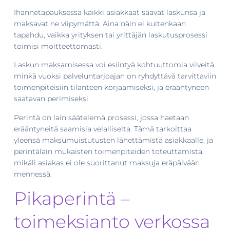
Ihannetapauksessa kaikki asiakkaat saavat laskunsa ja
maksavat ne viipymättä. Aina näin ei kuitenkaan
tapahdu, vaikka yrityksen tai yrittäjän laskutusprosessi
toimisi moitteettomasti.
Laskun maksamisessa voi esiintyä kohtuuttomia viiveitä,
minkä vuoksi palveluntarjoajan on ryhdyttävä tarvittaviin
toimenpiteisiin tilanteen korjaamiseksi, ja erääntyneen
saatavan perimiseksi.
Perintä on lain säätelemä prosessi, jossa haetaan
erääntyneitä saamisia velalliselta. Tämä tarkoittaa
yleensä maksumuistutusten lähettämistä asiakkaalle, ja
perintälain mukaisten toimenpiteiden toteuttamista,
mikäli asiakas ei ole suorittanut maksuja eräpäivään
mennessä.
Pikaperintä –
toimeksianto verkossa