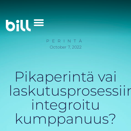
Palvelut Yrityksille
PERINTÄ
October 7, 2022
Pikaperintä vai
laskutusprosessii
integroitu
kumppanuus?