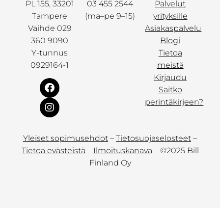
PL 155, 33201
03 455 2544
Palvelut
Tampere
(ma–pe 9–15)
yrityksille
Vaihde 029
Asiakaspalvelu
360 9090
Blogi
Y-tunnus
Tietoa
0929164-1
meistä
Kirjaudu
Saitko
perintäkirjeen?
Yleiset sopimusehdot
–
Tietosuojaselosteet
–
Tietoa evästeistä
–
Ilmoituskanava
– ©2025 Bill
Finland Oy