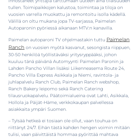
innostaneet yrittäjiä tarttumaan uuteen aina tilaisuuden
tullen. Toimipaikkojen kalustoa, toimintaa ja tiloja on
vuosien varrella muokattu ja remontoitu isolla kädellä.
Välillä on oltu mukana jopa TV-sarjassa, Paimelan
Autoparonin pyöriessä aikanaan MTV:n kanavilla.
Paimelan
Paimelan autoparoni TV ohjelmastakin tuttu
Ranch
on vuosien myötä kasvanut, sesongista riippuen,
30-50 henkilöä työllistäväksi yritysryppääksi, johon
kuuluu tänä päivänä Automyynti Paimelan Paronin ja
Lahden Pancho Villan lisäksi Liikenneasema Route 24,
Pancho Villa Express Asikkala ja Niemi, ravintola- ja
juhlapalvelu Ranch Club, Paimelan Ranch webshop,
Ranch Bakery leipomo sekä Ranch Catering
tilausruokapalvelu. Päätoimialueina ovat Lahti, Asikkala,
Hollola ja Päijät-Häme, verkkokaupan palvellessa
asiakkaita ympäri Suomen.
– Tylsää hetkeä ei tosiaan ole ollut, vaan touhua on
riittänyt 24/7. Eihän tästä kahden hengen voimin mitään
tulisi, vaan päivittäistä hommaa pyörittää mahtava