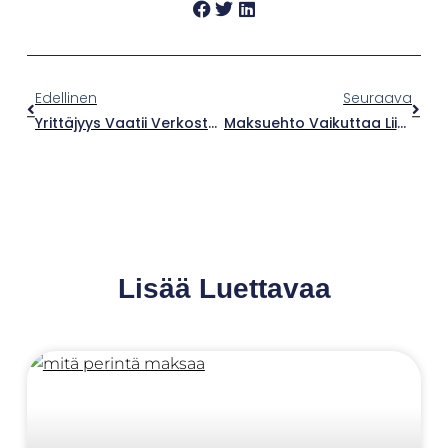
Edellinen
Seuraava
Yrittäjyys Vaatii Verkoston Apua – Jonna Heinonen Tuo Suomeen Luksustelttailun
Maksuehto Vaikuttaa Liiketoimintasi Arkeen
Lisää Luettavaa