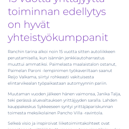
toiminnan edellytys
on hyvät
yhteistyökumppanit
Ranchin tarina alkoi noin 15 vuotta sitten autoliikkeen
perustamisella, kun isännän jenkkiautoharrastus
muuttui ammatiksi. Paimelasta maalaistalon ostanut,
Paimelan Paroni -lempinimen työkaveriltaan saanut
Reijo Valkama, siirtyi rohkeasti vakituisesta
elintarvikealan työpaikastaan automyynnin pariin.
Muutaman vuoden jälkeen hänen vaimonsa, Janika Talja,
teki perässä aluevaltauksen yrittäjyyden saralla. Lahden
kauppakeskus Sykkeeseen syntyi yrittäjäpariskunnan
toimesta meksikolainen Pancho Villa -ravintola.
Selkeä visio ja inspiroivat liiketoimintakohteet ovat