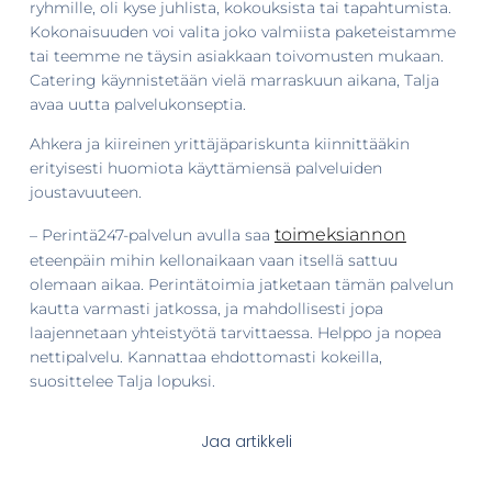
ryhmille, oli kyse juhlista, kokouksista tai tapahtumista.
Kokonaisuuden voi valita joko valmiista paketeistamme
tai teemme ne täysin asiakkaan toivomusten mukaan.
Catering käynnistetään vielä marraskuun aikana, Talja
avaa uutta palvelukonseptia.
Ahkera ja kiireinen yrittäjäpariskunta kiinnittääkin
erityisesti huomiota käyttämiensä palveluiden
joustavuuteen.
toimeksiannon
– Perintä247-palvelun avulla saa
eteenpäin mihin kellonaikaan vaan itsellä sattuu
olemaan aikaa. Perintätoimia jatketaan tämän palvelun
kautta varmasti jatkossa, ja mahdollisesti jopa
laajennetaan yhteistyötä tarvittaessa. Helppo ja nopea
nettipalvelu. Kannattaa ehdottomasti kokeilla,
suosittelee Talja lopuksi.
Jaa artikkeli