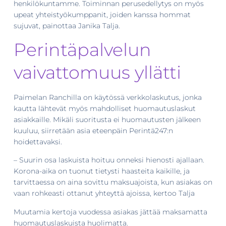
henkilökuntamme. Toiminnan perusedellytys on myös
upeat yhteistyökumppanit, joiden kanssa hommat
sujuvat, painottaa Janika Talja.
Perintäpalvelun
vaivattomuus yllätti
Paimelan Ranchilla on käytössä verkkolaskutus, jonka
kautta lähtevät myös mahdolliset huomautuslaskut
asiakkaille. Mikäli suoritusta ei huomautusten jälkeen
kuuluu, siirretään asia eteenpäin Perintä247:n
hoidettavaksi.
– Suurin osa laskuista hoituu onneksi hienosti ajallaan.
Korona-aika on tuonut tietysti haasteita kaikille, ja
tarvittaessa on aina sovittu maksuajoista, kun asiakas on
vaan rohkeasti ottanut yhteyttä ajoissa, kertoo Talja
Muutamia kertoja vuodessa asiakas jättää maksamatta
huomautuslaskuista huolimatta.