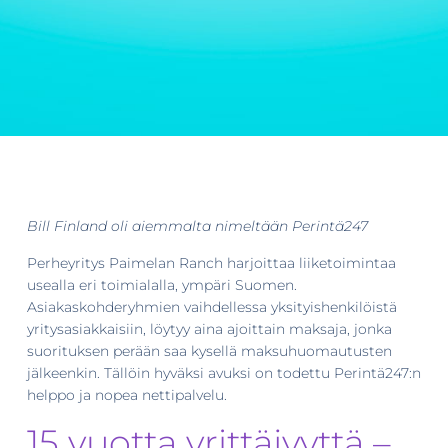
Bill Finland oli aiemmalta nimeltään Perintä247
Perheyritys Paimelan Ranch harjoittaa liiketoimintaa
usealla eri toimialalla, ympäri Suomen.
Asiakaskohderyhmien vaihdellessa yksityishenkilöistä
yritysasiakkaisiin, löytyy aina ajoittain maksaja, jonka
suorituksen perään saa kysellä maksuhuomautusten
jälkeenkin. Tällöin hyväksi avuksi on todettu Perintä247:n
helppo ja nopea nettipalvelu.
15 vuotta yrittäjyyttä –