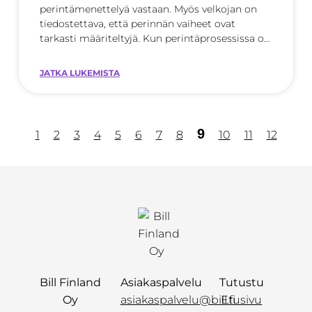
perintämenettelyä vastaan. Myös velkojan on
tiedostettava, että perinnän vaiheet ovat
tarkasti määriteltyjä. Kun perintäprosessissa on
mukana kokenut
JATKA LUKEMISTA
9
1
2
3
4
5
6
7
8
10
11
12
Bill Finland
Asiakaspalvelu
Tutustu
Oy
asiakaspalvelu@bill.fi
Etusivu