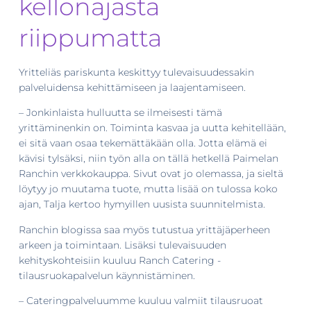
kellonajasta
riippumatta
Yritteliäs pariskunta keskittyy tulevaisuudessakin
palveluidensa kehittämiseen ja laajentamiseen.
– Jonkinlaista hulluutta se ilmeisesti tämä
yrittäminenkin on. Toiminta kasvaa ja uutta kehitellään,
ei sitä vaan osaa tekemättäkään olla. Jotta elämä ei
kävisi tylsäksi, niin työn alla on tällä hetkellä Paimelan
Ranchin verkkokauppa. Sivut ovat jo olemassa, ja sieltä
löytyy jo muutama tuote, mutta lisää on tulossa koko
ajan, Talja kertoo hymyillen uusista suunnitelmista.
Ranchin blogissa saa myös tutustua yrittäjäperheen
arkeen ja toimintaan. Lisäksi tulevaisuuden
kehityskohteisiin kuuluu Ranch Catering -
tilausruokapalvelun käynnistäminen.
– Cateringpalveluumme kuuluu valmiit tilausruoat