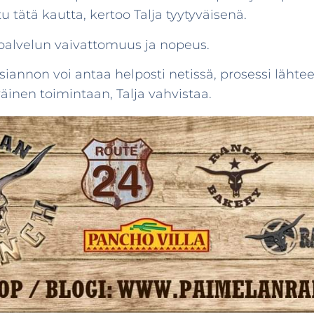
u tätä kautta, kertoo Talja tyytyväisenä.
i palvelun vaivattomuus ja nopeus.
iannon voi antaa helposti netissä, prosessi lähtee 
väinen toimintaan, Talja vahvistaa.