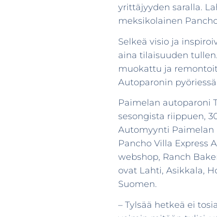
yrittäjyyden saralla.
meksikolainen Pancho V
Selkeä visio ja inspiro
aina tilaisuuden tullen
muokattu ja remontoitu
Autoparonin pyöriessä
Paimelan autoparoni T
sesongista riippuen, 3
Automyynti Paimelan P
Pancho Villa Express A
webshop, Ranch Bakery
ovat Lahti, Asikkala, 
Suomen.
– Tylsää hetkeä ei tos