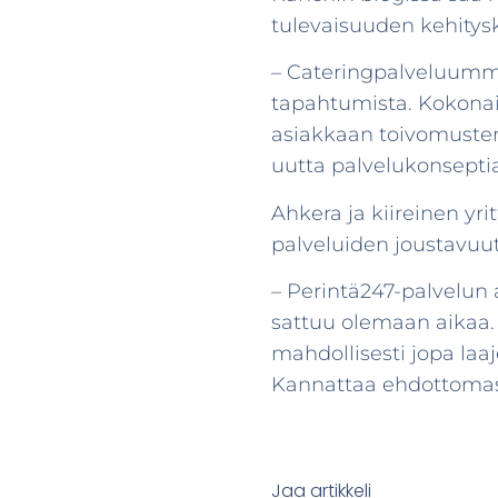
tulevaisuuden kehitys
– Cateringpalveluumme 
tapahtumista. Kokonai
asiakkaan toivomusten
uutta palvelukonseptia
Ahkera ja kiireinen yr
palveluiden joustavuu
– Perintä247-palvelun 
sattuu olemaan aikaa. 
mahdollisesti jopa laa
Kannattaa ehdottomasti
Jaa artikkeli