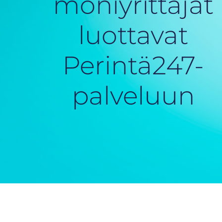
moniyrittäjät
luottavat
Perintä247-
palveluun