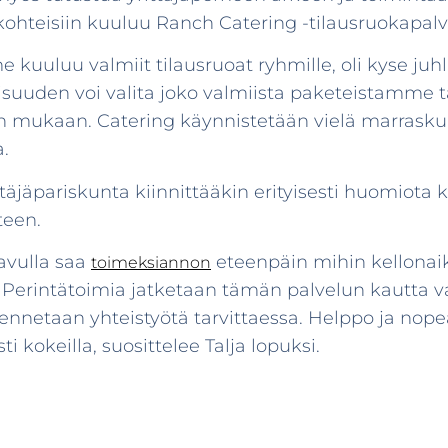
kohteisiin kuuluu Ranch Catering -tilausruokapal
kuuluu valmiit tilausruoat ryhmille, oli kyse juhli
suuden voi valita joko valmiista paketeistamme 
 mukaan. Catering käynnistetään vielä marraskuu
.
ittäjäpariskunta kiinnittääkin erityisesti huomiota
teen.
avulla saa
eteenpäin mihin kellonaik
toimeksiannon
Perintätoimia jatketaan tämän palvelun kautta va
jennetaan yhteistyötä tarvittaessa. Helppo ja nope
 kokeilla, suosittelee Talja lopuksi.