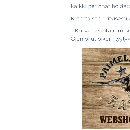
kaikki perinnät hoidett
Kiitosta saa erityisest
– Koska perintätoimeks
Olen ollut oikein tyyty