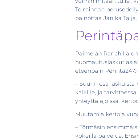
voimin mitään tulisi,
Toiminnan perusedelly
painottaa Janika Talja.
Perintäpa
Paimelan Ranchilla on
huomautuslaskut asiakk
eteenpäin Perintä247:n
– Suurin osa laskuista 
kaikille, ja tarvittaes
yhteyttä ajoissa, kertoo
Muutamia kertoja vuo
– Törmäsin ensimmäisen
kokeilla palvelua. Ensi