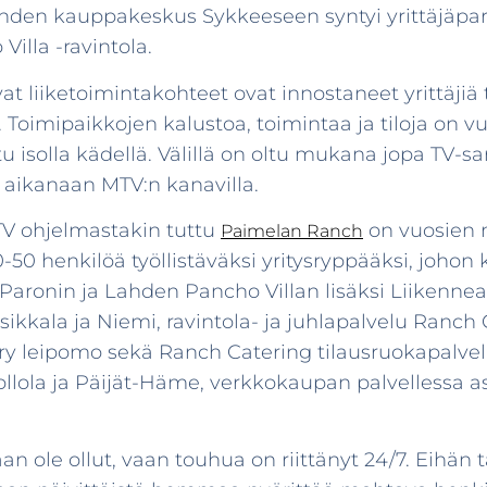
 Lahden kauppakeskus Sykkeeseen syntyi yrittäjäp
illa -ravintola.
ivat liiketoimintakohteet ovat innostaneet yrittäj
. Toimipaikkojen kalustoa, toimintaa ja tiloja on vu
 isolla kädellä. Välillä on oltu mukana jopa TV-s
 aikanaan MTV:n kanavilla.
V ohjelmastakin tuttu
on vuosien 
Paimelan Ranch
0-50 henkilöä työllistäväksi yritysryppääksi, joho
aronin ja Lahden Pancho Villan lisäksi Liikenne
sikkala ja Niemi, ravintola- ja juhlapalvelu Ranc
 leipomo sekä Ranch Catering tilausruokapalvel
Hollola ja Päijät-Häme, verkkokaupan palvellessa 
iaan ole ollut, vaan touhua on riittänyt 24/7. Eihä