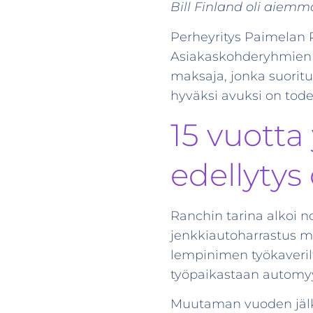
Bill Finland oli aiem
Perheyritys Paimelan R
Asiakaskohderyhmien vai
maksaja, jonka suorit
hyväksi avuksi on tode
15 vuotta
edellytys
Ranchin tarina alkoi n
jenkkiautoharrastus m
lempinimen työkaverilt
työpaikastaan automyy
Muutaman vuoden jälke