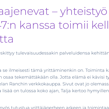
laajenevat – yhteistyö
7:n kanssa toimii kel
tta
keskittyy tulevaisuudessakin palveluidensa kehittä
ta se ilmeisesti tämä yrittäminenkin on. Toiminta k
an osaa tekemättäkään olla. Jotta elämä ei kävisi tyl
elan Ranchin verkkokauppa. Sivut ovat jo olemassa, 
isää on tulossa koko ajan, Talja kertoo hymyillen
yös tutustua yrittäjäperheen arkeen ja toimintaan