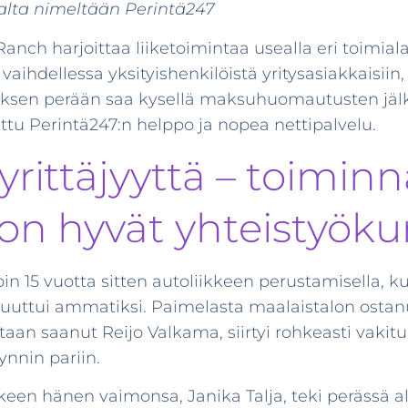
malta nimeltään Perintä247
anch harjoittaa liiketoimintaa usealla eri toimial
hdellessa yksityishenkilöistä yritysasiakkaisiin, l
uksen perään saa kysellä maksuhuomautusten jälk
ttu Perintä247:n helppo ja nopea nettipalvelu.
 yrittäjyyttä – toimin
 on hyvät yhteistyö
oin 15 vuotta sitten autoliikkeen perustamisella, 
uuttui ammatiksi. Paimelasta maalaistalon ostanu
aan saanut Reijo Valkama, siirtyi rohkeasti vakitu
nnin pariin.
en hänen vaimonsa, Janika Talja, teki perässä a