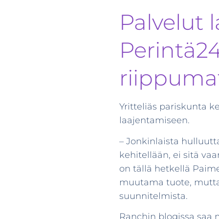
Palvelut 
Perintä24
riippuma
Yritteliäs pariskunta 
laajentamiseen.
– Jonkinlaista hulluut
kehitellään, ei sitä va
on tällä hetkellä Paim
muutama tuote, mutta l
suunnitelmista.
Ranchin blogissa saa m