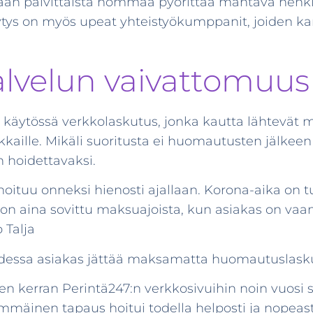
 vaan päivittäistä hommaa pyörittää mahtava hen
tys on myös upeat yhteistyökumppanit, joiden k
lvelun vaivattomuus y
 käytössä verkkolaskutus, jonka kautta lähtevät 
aille. Mikäli suoritusta ei huomautusten jälkeen 
 hoidettavaksi.
hoituu onneksi hienosti ajallaan. Korona-aika on tu
sa on aina sovittu maksuajoista, kun asiakas on vaa
 Talja
dessa asiakas jättää maksamatta huomautuslasku
 kerran Perintä247:n verkkosivuihin noin vuosi si
mmäinen tapaus hoitui todella helposti ja nopeasti