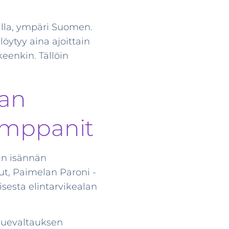
alla, ympäri Suomen.
öytyy aina ajoittain
eenkin. Tällöin
nan
kumppanit
kun isännän
t, Paimelan Paroni -
isesta elintarvikealan
luevaltauksen