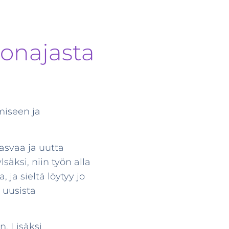
lonajasta
miseen ja
asvaa ja uutta
säksi, niin työn alla
ja sieltä löytyy jo
 uusista
. Lisäksi