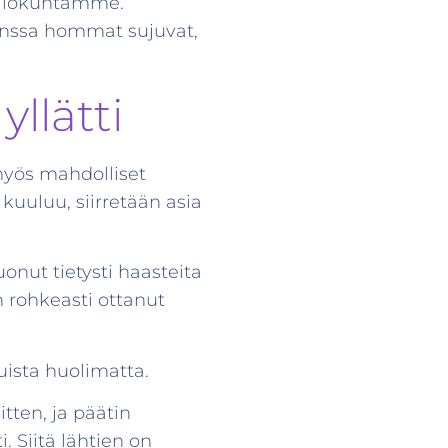
kilökuntamme.
anssa hommat sujuvat,
llätti
myös mahdolliset
kuuluu, siirretään asia
onut tietysti haasteita
n rohkeasti ottanut
ista huolimatta.
tten, ja päätin
. Siitä lähtien on