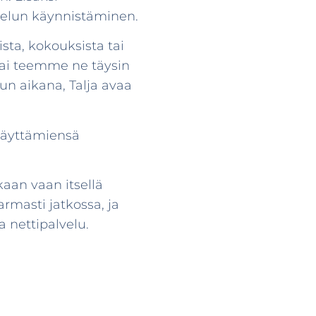
velun käynnistäminen.
sta, kokouksista tai
tai teemme ne täysin
n aikana, Talja avaa
 käyttämiensä
aan vaan itsellä
rmasti jatkossa, ja
a nettipalvelu.