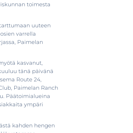
ariskunnan toimesta
iä tarttumaan uuteen
osien varrella
arjassa, Paimelan
myötä kasvanut,
n kuuluu tänä päivänä
asema Route 24,
h Club, Paimelan Ranch
u. Päätoimialueina
asiakkaita ympäri
n tästä kahden hengen