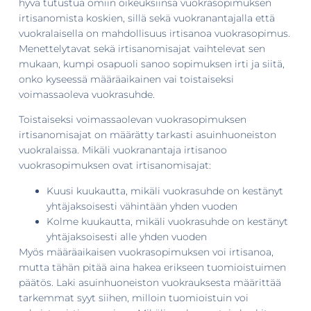
hyvä tutustua omiin oikeuksiinsa vuokrasopimuksen
irtisanomista koskien, sillä sekä vuokranantajalla että
vuokralaisella on mahdollisuus irtisanoa vuokrasopimus.
Menettelytavat sekä irtisanomisajat vaihtelevat sen
mukaan, kumpi osapuoli sanoo sopimuksen irti ja siitä,
onko kyseessä määräaikainen vai toistaiseksi
voimassaoleva vuokrasuhde.
Toistaiseksi voimassaolevan vuokrasopimuksen
irtisanomisajat on määrätty tarkasti asuinhuoneiston
vuokralaissa. Mikäli vuokranantaja irtisanoo
vuokrasopimuksen ovat irtisanomisajat:
Kuusi kuukautta, mikäli vuokrasuhde on kestänyt
yhtäjaksoisesti vähintään yhden vuoden
Kolme kuukautta, mikäli vuokrasuhde on kestänyt
yhtäjaksoisesti alle yhden vuoden
Myös määräaikaisen vuokrasopimuksen voi irtisanoa,
mutta tähän pitää aina hakea erikseen tuomioistuimen
päätös. Laki asuinhuoneiston vuokrauksesta määrittää
tarkemmat syyt siihen, milloin tuomioistuin voi