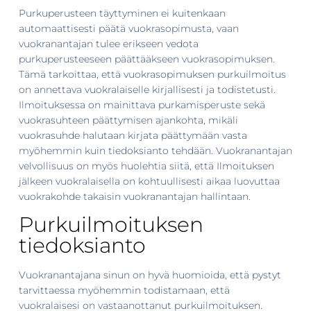
Purkuperusteen täyttyminen ei kuitenkaan
automaattisesti päätä vuokrasopimusta, vaan
vuokranantajan tulee erikseen vedota
purkuperusteeseen päättääkseen vuokrasopimuksen.
Tämä tarkoittaa, että vuokrasopimuksen purkuilmoitus
on annettava vuokralaiselle kirjallisesti ja todistetusti.
Ilmoituksessa on mainittava purkamisperuste sekä
vuokrasuhteen päättymisen ajankohta, mikäli
vuokrasuhde halutaan kirjata päättymään vasta
myöhemmin kuin tiedoksianto tehdään. Vuokranantajan
velvollisuus on myös huolehtia siitä, että Ilmoituksen
jälkeen vuokralaisella on kohtuullisesti aikaa luovuttaa
vuokrakohde takaisin vuokranantajan hallintaan.
Purkuilmoituksen
tiedoksianto
Vuokranantajana sinun on hyvä huomioida, että pystyt
tarvittaessa myöhemmin todistamaan, että
vuokralaisesi on vastaanottanut purkuilmoituksen.