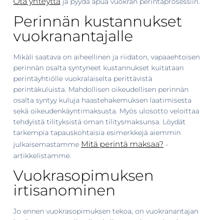
Ota yhteyttä
ja pyydä apua vuokran perintäprosessiin.
Perinnän kustannukset
vuokranantajalle
Mikäli saatava on aiheellinen ja riidaton, vapaaehtoisen
perinnän osalta syntyneet kustannukset kuitataan
perintäyhtiölle vuokralaiselta perittävistä
perintäkuluista. Mahdollisen oikeudellisen perinnän
osalta syntyy kuluja haastehakemuksen laatimisesta
sekä oikeudenkäyntimaksusta. Myös ulosotto veloittaa
tehdyistä tilityksistä oman tilitysmaksunsa. Löydät
tarkempia tapauskohtaisia esimerkkejä aiemmin
Mitä perintä maksaa?
julkaisemastamme
-
artikkelistamme.
Vuokrasopimuksen
irtisanominen
Jo ennen vuokrasopimuksen tekoa, on vuokranantajan