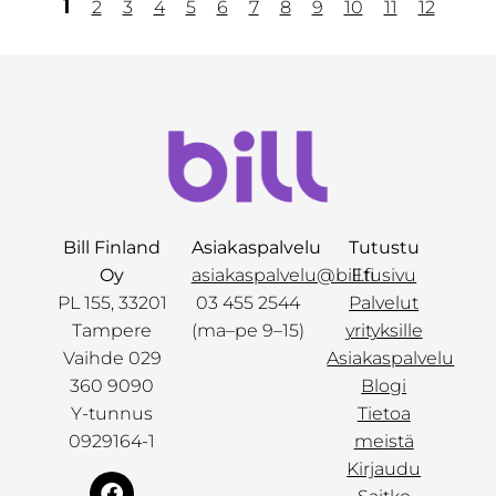
1
2
3
4
5
6
7
8
9
10
11
12
Bill Finland
Asiakaspalvelu
Tutustu
Oy
asiakaspalvelu@bill.fi
Etusivu
PL 155, 33201
03 455 2544
Palvelut
Tampere
(ma–pe 9–15)
yrityksille
Vaihde 029
Asiakaspalvelu
360 9090
Blogi
Y-tunnus
Tietoa
0929164-1
meistä
Kirjaudu