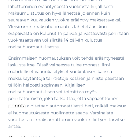
lähettäminen erääntyneestä vuokrasta kirjallisesti.
Maksumuistutus on hyvä lähettää jo ennen kuin
seuraavan kuukauden vuokra erääntyy maksettavaksi.
Yleisimmin maksuhuomautus lähetetään, kun
eräpäivästä on kulunut 14 päivää, ja vastaavasti perintään
vuokrasaatavan voi siirtää 14 päivän kuluttua
maksuhuomautuksesta.
Ensimmäisen huomautuksen voit tehdä erääntyneestä
laskusta itse. Tässä vaiheessa tulee monesti ilmi
mahdolliset väärinkäsitykset vuokralaisen kanssa
maksukäytäntöjä tai -tietoja koskien ja niistä päästään
tällöin helposti sopimaan. Kirjallisen
maksuhuomautuksen voi toimittaa myös
perintätoimisto, joka tarkoittaa, että vapaaehtoinen
perintä
aloitetaan automaattisesti heti, mikäli maksua
ei huomautuksesta huolimatta saada. Varsinaista
varoitusta ei maksamattomiin vuokriin liittyen tarvitse
antaa.