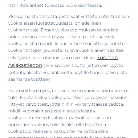
ristiriitatilanteet tulevassa vuokrasuhteessa.
Yksi parhaista tahoista, josta saat viitteitä potentiaalisen
vuokralaisen luotettavuudesta, on edellinen
vuokranantaja. Ennen vuokrasopimuksen tekemistä
onkin vaivan arvoista kysyä, olisiko potentiaalisella
vuokralaisella mahdollisuus nimetä suosittelija entisten
vuokranantajien joukosta. Tuleva vuokralainen saa itse
Suomen
selvityksen luottotiedoistaan esimerkiksi
Asiakastiedon
tai Bisnoden kautta, joten voit pyytää
potentiaaliselta vuokralaiselta näytille hänen palveluista
saamansa tositteen.
Huomioithan myös, että viralliseen vuokrasopimukseen
tulisi kirjata kaikki vuokra-asuntoon ja vuokranmaksuun
liittyvät velvoitteet, jotta niihin voi tarvittaessa vedota,
mikäli vuokralainen jostain syystä laistaa
vuokrasuhteeseen kuuluvista velvollisuuksistaan.
Sopimanne vakuus tulisi lisäksi olla kirjattuna
vuokrasopimukseen. Vakuus-termi kattaa sekä
maksamattomat vuokrat että mahdolliset aiheutuneet