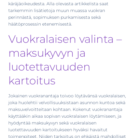
käräjäoikeudesta. Alla olevasta artikkelista saat
tarkemmin lisätietoja muun muassa vuokran
perinnästä, sopimuksen purkamisesta sekä
häätöprosessin etenemisestä.
Vuokralaisen valinta –
maksukyvyn ja
luotettavuuden
kartoitus
Jokainen vuokranantaja toivoo löytävänsä vuokralaisen,
joka huolehtii velvollisuuksistaan asunnon kuntoa sekä
maksuvelvoitteitaan kohtaan. Kokenut vuokranantaja
käyttääkin aikaa sopivan vuokralaisen löytämiseen, ja
hyödyntää maksukyvyn sekä vuokralaisen
luotettavuuden kartoitukseen hyväksi havaitut
toimenpiteet. Niiden tarkoitus on ehkäistä mahdolliset