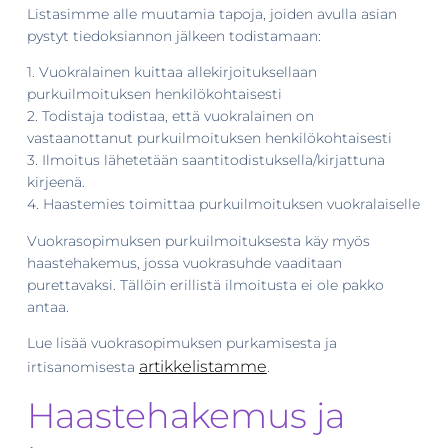
Listasimme alle muutamia tapoja, joiden avulla asian
pystyt tiedoksiannon jälkeen todistamaan:
1. Vuokralainen kuittaa allekirjoituksellaan
purkuilmoituksen henkilökohtaisesti
2. Todistaja todistaa, että vuokralainen on
vastaanottanut purkuilmoituksen henkilökohtaisesti
3. Ilmoitus lähetetään saantitodistuksella/kirjattuna
kirjeenä.
4. Haastemies toimittaa purkuilmoituksen vuokralaiselle
Vuokrasopimuksen purkuilmoituksesta käy myös
haastehakemus, jossa vuokrasuhde vaaditaan
purettavaksi. Tällöin erillistä ilmoitusta ei ole pakko
antaa.
Lue lisää vuokrasopimuksen purkamisesta ja
artikkelistamme
irtisanomisesta
.
Haastehakemus ja