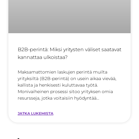
B2B-perintä: Miksi yritysten väliset saatavat
kannattaa ulkoistaa?
Maksamattomien laskujen perintä muilta
yrityksiltä (B2B-perintä) on usein aikaa vievää,
kallista ja henkisesti kuluttavaa työtä.
Monivaiheinen prosessi sitoo yrityksen omia
resursseja, jotka voitaisiin hyödyntää
tehokkaammin
JATKA LUKEMISTA