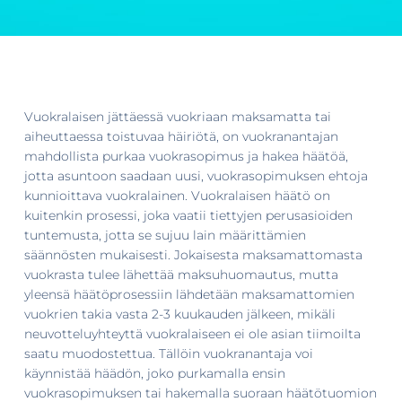
Vuokralaisen jättäessä vuokriaan maksamatta tai
aiheuttaessa toistuvaa häiriötä, on vuokranantajan
mahdollista purkaa vuokrasopimus ja hakea häätöä,
jotta asuntoon saadaan uusi, vuokrasopimuksen ehtoja
kunnioittava vuokralainen. Vuokralaisen häätö on
kuitenkin prosessi, joka vaatii tiettyjen perusasioiden
tuntemusta, jotta se sujuu lain määrittämien
säännösten mukaisesti. Jokaisesta maksamattomasta
vuokrasta tulee lähettää maksuhuomautus, mutta
yleensä häätöprosessiin lähdetään maksamattomien
vuokrien takia vasta 2-3 kuukauden jälkeen, mikäli
neuvotteluyhteyttä vuokralaiseen ei ole asian tiimoilta
saatu muodostettua. Tällöin vuokranantaja voi
käynnistää häädön, joko purkamalla ensin
vuokrasopimuksen tai hakemalla suoraan häätötuomion