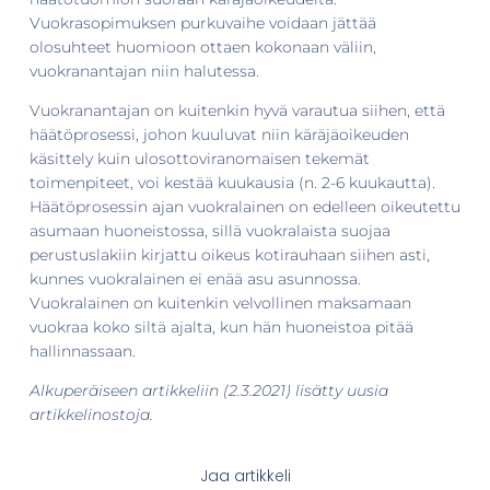
Vuokrasopimuksen purkuvaihe voidaan jättää
olosuhteet huomioon ottaen kokonaan väliin,
vuokranantajan niin halutessa.
Vuokranantajan on kuitenkin hyvä varautua siihen, että
häätöprosessi, johon kuuluvat niin käräjäoikeuden
käsittely kuin ulosottoviranomaisen tekemät
toimenpiteet, voi kestää kuukausia (n. 2-6 kuukautta).
Häätöprosessin ajan vuokralainen on edelleen oikeutettu
asumaan huoneistossa, sillä vuokralaista suojaa
perustuslakiin kirjattu oikeus kotirauhaan siihen asti,
kunnes vuokralainen ei enää asu asunnossa.
Vuokralainen on kuitenkin velvollinen maksamaan
vuokraa koko siltä ajalta, kun hän huoneistoa pitää
hallinnassaan.
Alkuperäiseen artikkeliin (2.3.2021) lisätty uusia
artikkelinostoja.
Jaa artikkeli