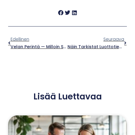
Edellinen
Seuraava
Velan Perintä — Milloin Se On Aiheellista Ja Miten?
Näin Tarkistat Luottotiedot Ja Parannat Yrityksesi Luottokelpoisuutta
Lisää Luettavaa