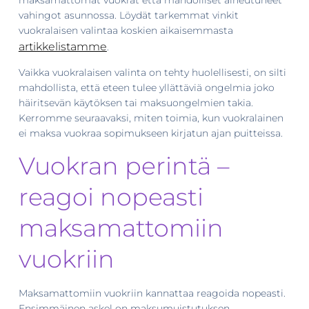
vahingot asunnossa. Löydät tarkemmat vinkit
vuokralaisen valintaa koskien aikaisemmasta
artikkelistamme
.
Vaikka vuokralaisen valinta on tehty huolellisesti, on silti
mahdollista, että eteen tulee yllättäviä ongelmia joko
häiritsevän käytöksen tai maksuongelmien takia.
Kerromme seuraavaksi, miten toimia, kun vuokralainen
ei maksa vuokraa sopimukseen kirjatun ajan puitteissa.
Vuokran perintä –
reagoi nopeasti
maksamattomiin
vuokriin
Maksamattomiin vuokriin kannattaa reagoida nopeasti.
Ensimmäinen askel on maksumuistutuksen