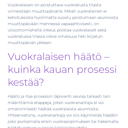
Vuokralaisen on poistuttava vuokratusta tilasta
viimeistään muuttopäivänä. Mikäli vuokralainen ei
kehotuksista huolimatta suostu poistumaan asunnosta
muuttopäivään mennessä vapaaehtoisesti, on
ulosottomiehellä oikeus poistaa vuokralaiset sekä
vuokratussa tilassa oleva omaisuus heti kirjatun
muuttopäivän jälkeen.
Vuokralaisen häätö –
kuinka kauan prosessi
kestää?
Häätö ja itse prosessin läpivienti seuraa tarkasti lain
määrittämiä etappeja, joten vuokranantaja ei voi
omatoimisesti häätää vuokralaista asunnosta.
Yhteenvetona, vuokranantaja voi siis käynnistää häädön
joko purkamalla ensin vuokrasopimuksen tai hakemalla
häätötuomion suoraan käräjäoikeudelta.