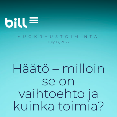
Palvelut Yrityksille
VUOKRAUSTOIMINTA
July 13, 2022
Häätö – milloin
se on
vaihtoehto ja
kuinka toimia?