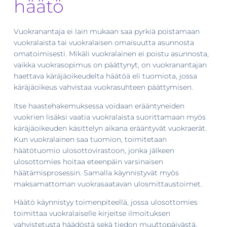
häätö
Vuokranantaja ei lain mukaan saa pyrkiä poistamaan
vuokralaista tai vuokralaisen omaisuutta asunnosta
omatoimisesti. Mikäli vuokralainen ei poistu asunnosta,
vaikka vuokrasopimus on päättynyt, on vuokranantajan
haettava käräjäoikeudelta häätöä eli tuomiota, jossa
käräjäoikeus vahvistaa vuokrasuhteen päättymisen.
Itse haastehakemuksessa voidaan erääntyneiden
vuokrien lisäksi vaatia vuokralaista suorittamaan myös
käräjäoikeuden käsittelyn aikana erääntyvät vuokraerät.
Kun vuokralainen saa tuomion, toimitetaan
häätötuomio ulosottovirastoon, jonka jälkeen
ulosottomies hoitaa eteenpäin varsinaisen
häätämisprosessin. Samalla käynnistyvät myös
maksamattoman vuokrasaatavan ulosmittaustoimet.
Häätö käynnistyy toimenpiteellä, jossa ulosottomies
toimittaa vuokralaiselle kirjeitse ilmoituksen
vahvistetusta häädöstä sekä tiedon muuttopäivästä.