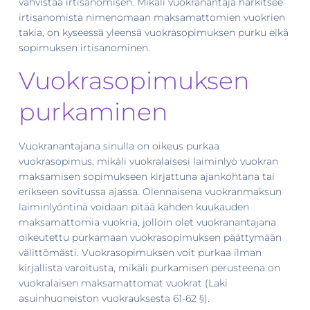
vahvistaa irtisanomisen. Mikäli vuokranantaja harkitsee
irtisanomista nimenomaan maksamattomien vuokrien
takia, on kyseessä yleensä vuokrasopimuksen purku eikä
sopimuksen irtisanominen.
Vuokrasopimuksen
purkaminen
Vuokranantajana sinulla on oikeus purkaa
vuokrasopimus, mikäli vuokralaisesi laiminlyö vuokran
maksamisen sopimukseen kirjattuna ajankohtana tai
erikseen sovitussa ajassa. Olennaisena vuokranmaksun
laiminlyöntinä voidaan pitää kahden kuukauden
maksamattomia vuokria, jolloin olet vuokranantajana
oikeutettu purkamaan vuokrasopimuksen päättymään
välittömästi. Vuokrasopimuksen voit purkaa ilman
kirjallista varoitusta, mikäli purkamisen perusteena on
vuokralaisen maksamattomat vuokrat (Laki
asuinhuoneiston vuokrauksesta 61-62 §).