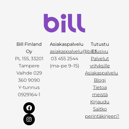
Bill Finland
Asiakaspalvelu
Tutustu
Oy
asiakaspalvelu@bill.fi
Etusivu
PL 155, 33201
03 455 2544
Palvelut
Tampere
(ma–pe 9–15)
yrityksille
Vaihde 029
Asiakaspalvelu
360 9090
Blogi
Y-tunnus
Tietoa
0929164-1
meistä
Kirjaudu
Saitko
perintäkirjeen?