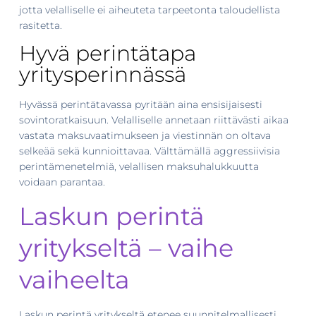
jotta velalliselle ei aiheuteta tarpeetonta taloudellista
rasitetta.
Hyvä perintätapa
yritysperinnässä
Hyvässä perintätavassa pyritään aina ensisijaisesti
sovintoratkaisuun. Velalliselle annetaan riittävästi aikaa
vastata maksuvaatimukseen ja viestinnän on oltava
selkeää sekä kunnioittavaa. Välttämällä aggressiivisia
perintämenetelmiä, velallisen maksuhalukkuutta
voidaan parantaa.
Laskun perintä
yritykseltä – vaihe
vaiheelta
Laskun perintä yritykseltä etenee suunnitelmallisesti