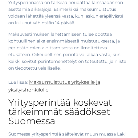
Yritysperinnässä on tärkeää noudattaa lainsäädännön
asettamia aikarajoja. Esimerkiksi maksumuistutus
voidaan lähettää yleensä vasta, kun laskun eräpäivästä
on kulunut vähintään 14 päivää.
Maksuvaatimuksen lähettämiseen tulee odottaa
kohtuullinen aika ensimmäisestä muistutuksesta, ja
perintätoimien aloittamisesta on ilmoitettava
etukäteen. Oikeudellinen perintä voi alkaa vasta, kun
kaikki sovitut perintämenettelyt on toteutettu, ja niistä
on tiedotettu velalliselle.
Maksumuistutus yritykselle ja
Lue lisää:
yksityishenkilölle
Yritysperintää koskevat
tärkeimmät säädökset
Suomessa
Suomessa yritysperintää säätelevät muun muassa Laki