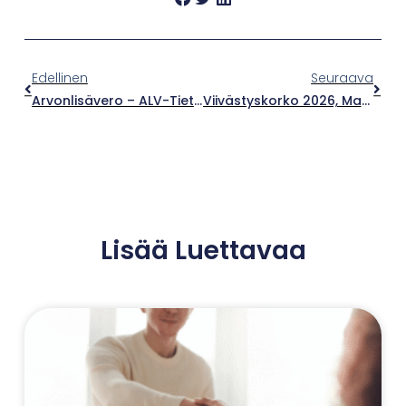
Edellinen
Seuraava
Arvonlisävero – ALV-Tietopaketti Yrittäjälle
Viivästyskorko 2026, Maksumuistutus Ja Maksuvaatimus – Toimet Eräpäivän Jälkeen
Lisää Luettavaa