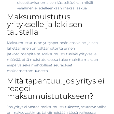
ulosottoviranomaisen käsiteltäväksi, mikäli
velallinen ei edelleenkään maksa laskua.
Maksumuistutus
yritykselle ja laki sen
taustalla
Maksumuistutus on yritysperinnän ensivaihe, ja sen
lähettäminen on välttämätöntä ennen
jatkotoimenpiteitä. Maksumuistutuslaki yritykselle
määrää, että muistutuksessa tulee mainita maksun
eräpäivä sekä mahdolliset seuraukset
maksamattomuudesta.
Mitä tapahtuu, jos yritys ei
reagoi
maksumuistutukseen?
Jos yritys ei vastaa maksumuistutukseen, seuraava vaihe
on maksuvaatimus tai viimeistään tässä vaiheessa,