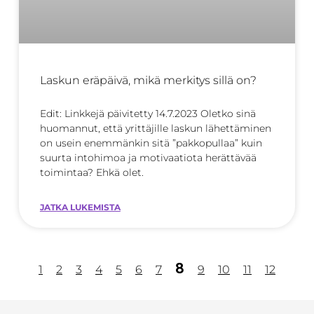
Laskun eräpäivä, mikä merkitys sillä on?
Edit: Linkkejä päivitetty 14.7.2023 Oletko sinä
huomannut, että yrittäjille laskun lähettäminen
on usein enemmänkin sitä ”pakkopullaa” kuin
suurta intohimoa ja motivaatiota herättävää
toimintaa? Ehkä olet.
JATKA LUKEMISTA
8
1
2
3
4
5
6
7
9
10
11
12