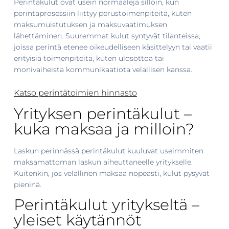
Perintäkulut ovat usein normaaleja silloin, kun
perintäprosessiin liittyy perustoimenpiteitä, kuten
maksumuistutuksen ja maksuvaatimuksen
lähettäminen. Suuremmat kulut syntyvät tilanteissa,
joissa perintä etenee oikeudelliseen käsittelyyn tai vaatii
erityisiä toimenpiteitä, kuten ulosottoa tai
monivaiheista kommunikaatiota velallisen kanssa.
Katso perintätoimien hinnasto
Yrityksen perintäkulut –
kuka maksaa ja milloin?
Laskun perinnässä perintäkulut kuuluvat useimmiten
maksamattoman laskun aiheuttaneelle yritykselle.
Kuitenkin, jos velallinen maksaa nopeasti, kulut pysyvät
pieninä.
Perintäkulut yritykseltä –
yleiset käytännöt