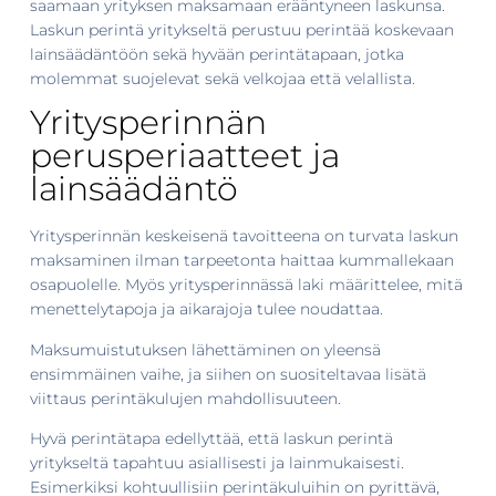
saamaan yrityksen maksamaan erääntyneen laskunsa.
Laskun perintä yritykseltä perustuu perintää koskevaan
lainsäädäntöön sekä hyvään perintätapaan, jotka
molemmat suojelevat sekä velkojaa että velallista.
Yritysperinnän
perusperiaatteet ja
lainsäädäntö
Yritysperinnän keskeisenä tavoitteena on turvata laskun
maksaminen ilman tarpeetonta haittaa kummallekaan
osapuolelle. Myös yritysperinnässä laki määrittelee, mitä
menettelytapoja ja aikarajoja tulee noudattaa.
Maksumuistutuksen lähettäminen on yleensä
ensimmäinen vaihe, ja siihen on suositeltavaa lisätä
viittaus perintäkulujen mahdollisuuteen.
Hyvä perintätapa edellyttää, että laskun perintä
yritykseltä tapahtuu asiallisesti ja lainmukaisesti.
Esimerkiksi kohtuullisiin perintäkuluihin on pyrittävä,