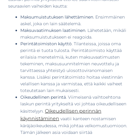
seuraavien vaiheiden kautta:
Maksumuistutuksen lähettäminen
. Ensimmäinen
askel, joka on lain säätelemä.
Maksuvaatimuksen laatiminen
. Lähetetään, mikäli
maksumuistutukseen ei reagoida.
Perintätoimiston käyttö
. Tilanteissa, joissa oma
perintä ei tuota tulosta. Perintätoimisto käyttää
erilaisia menetelmiä, kuten maksuvaatimusten
tekeminen, maksusuunnitelmien neuvottelu ja
tarvittaessa yhteistyö ulosottoviranomaisen
kanssa. Lisäksi perintätoimisto hoitaa viestinnän
velallisen kanssa ja varmistaa, että kaikki vaiheet
toteutetaan lain mukaisesti.
Oikeudellinen perintä
. Viimeisenä vaihtoehtona
laskun perintä yritykseltä voi johtaa oikeudelliseen
Oikeudellisen perinnän
käsittelyyn.
käynnistäminen
vaatii kanteen nostamisen
käräjäoikeudessa, mikä johtaa velkomustuomioon.
Tämän jälkeen asia voidaan siirtää