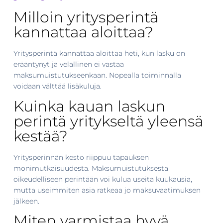
Milloin yritysperintä
kannattaa aloittaa?
Yritysperintä kannattaa aloittaa heti, kun lasku on
erääntynyt ja velallinen ei vastaa
maksumuistutukseenkaan. Nopealla toiminnalla
voidaan välttää lisäkuluja.
Kuinka kauan laskun
perintä yritykseltä yleensä
kestää?
Yritysperinnän kesto riippuu tapauksen
monimutkaisuudesta. Maksumuistutuksesta
oikeudelliseen perintään voi kulua useita kuukausia,
mutta useimmiten asia ratkeaa jo maksuvaatimuksen
jälkeen.
Miten varmistaa hyvä