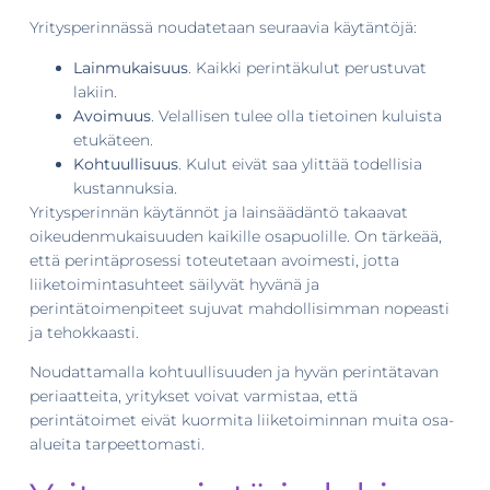
Yritysperinnässä noudatetaan seuraavia käytäntöjä:
Lainmukaisuus
. Kaikki perintäkulut perustuvat
lakiin.
Avoimuus
. Velallisen tulee olla tietoinen kuluista
etukäteen.
Kohtuullisuus
. Kulut eivät saa ylittää todellisia
kustannuksia.
Yritysperinnän käytännöt ja lainsäädäntö takaavat
oikeudenmukaisuuden kaikille osapuolille. On tärkeää,
että perintäprosessi toteutetaan avoimesti, jotta
liiketoimintasuhteet säilyvät hyvänä ja
perintätoimenpiteet sujuvat mahdollisimman nopeasti
ja tehokkaasti.
Noudattamalla kohtuullisuuden ja hyvän perintätavan
periaatteita, yritykset voivat varmistaa, että
perintätoimet eivät kuormita liiketoiminnan muita osa-
alueita tarpeettomasti.