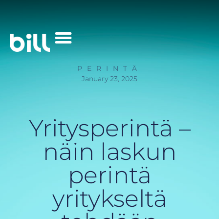
Palvelut Yrityksille
PERINTÄ
January 23, 2025
Yritysperintä –
näin laskun
perintä
yritykseltä