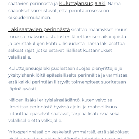
Kuluttajansuojalaki
saatavien perinnästä ja
. Nämä
säädökset varmistavat, että perintäprosessi on
oikeudenmukainen.
Laki saatavien perinnästä
sisältää määräykset muun
muassa maksumuistutusten lähettämisen aikarajoista
ja perintäkulujen kohtuullisuudesta. Tämä laki asettaa
selkeät rajat, jotka estävät liialliset kustannukset
velalliselle.
Kuluttajansuojalaki puolestaan suojaa pienyrittäjiä ja
yksityishenkilöitä epäasialliselta perinnältä ja varmistaa,
että kaikki perintään liittyvät toimenpiteet suoritetaan
läpinäkyvästi.
Näiden lisäksi erityislainsäädäntö, kuten velvoite
ilmoittaa perinnästä hyvissä ajoin, ja mahdollisuus
riitauttaa epäselvät saatavat, tarjoaa lisäturvaa sekä
velalliselle että velkojalle.
Yritysperinnässä on keskeistä ymmärtää, että säädökset
eivät ainoastaan ohjaa käytännön toimintaa, vaan ne