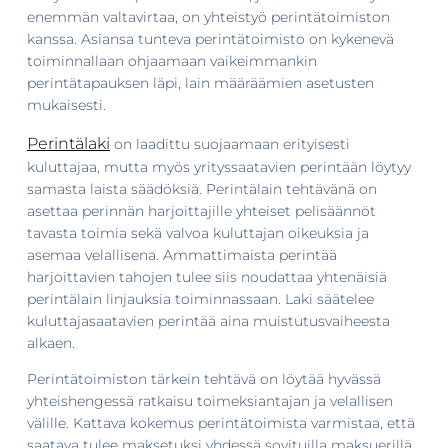
enemmän valtavirtaa, on yhteistyö perintätoimiston
kanssa. Asiansa tunteva perintätoimisto on kykenevä
toiminnallaan ohjaamaan vaikeimmankin
perintätapauksen läpi, lain määräämien asetusten
mukaisesti.
Perintälaki
on laadittu suojaamaan erityisesti
kuluttajaa, mutta myös yrityssaatavien perintään löytyy
samasta laista säädöksiä. Perintälain tehtävänä on
asettaa perinnän harjoittajille yhteiset pelisäännöt
tavasta toimia sekä valvoa kuluttajan oikeuksia ja
asemaa velallisena. Ammattimaista perintää
harjoittavien tahojen tulee siis noudattaa yhtenäisiä
perintälain linjauksia toiminnassaan. Laki säätelee
kuluttajasaatavien perintää aina muistutusvaiheesta
alkaen.
Perintätoimiston tärkein tehtävä on löytää hyvässä
yhteishengessä ratkaisu toimeksiantajan ja velallisen
välille. Kattava kokemus perintätoimista varmistaa, että
saatava tulee maksetuksi yhdessä sovituilla maksuerillä