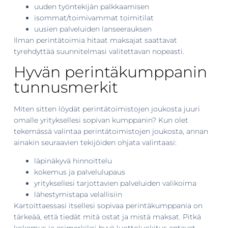
uuden työntekijän palkkaamisen
isommat/toimivammat toimitilat
uusien palveluiden lanseerauksen
Ilman perintätoimia hitaat maksajat saattavat
tyrehdyttää suunnitelmasi valitettavan nopeasti.
Hyvän perintäkumppanin
tunnusmerkit
Miten sitten löydät perintätoimistojen joukosta juuri
omalle yrityksellesi sopivan kumppanin? Kun olet
tekemässä valintaa perintätoimistojen joukosta, annan
ainakin seuraavien tekijöiden ohjata valintaasi:
läpinäkyvä hinnoittelu
kokemus ja palvelulupaus
yrityksellesi tarjottavien palveluiden valikoima
lähestymistapa velallisiin
Kartoittaessasi itsellesi sopivaa perintäkumppania on
tärkeää, että tiedät mitä ostat ja mistä maksat. Pitkä