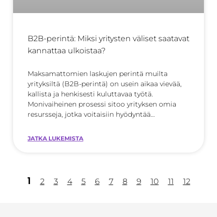
B2B-perintä: Miksi yritysten väliset saatavat
kannattaa ulkoistaa?
Maksamattomien laskujen perintä muilta
yrityksiltä (B2B-perintä) on usein aikaa vievää,
kallista ja henkisesti kuluttavaa työtä.
Monivaiheinen prosessi sitoo yrityksen omia
resursseja, jotka voitaisiin hyödyntää
tehokkaammin
JATKA LUKEMISTA
1
2
3
4
5
6
7
8
9
10
11
12