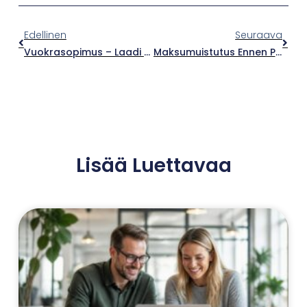
Edellinen
Seuraava
Vuokrasopimus – Laadi Se Huolella Ja Vältä Ikävät Yllätykset
Maksumuistutus Ennen Perintätoimia – Laskun Perintä Yksityishenkilöltä Ja Yritykseltä
Lisää Luettavaa