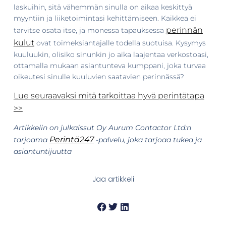
laskuihin, sitä vähemmän sinulla on aikaa keskittyä
myyntiin ja liiketoimintasi kehittämiseen. Kaikkea ei
perinnän
tarvitse osata itse, ja monessa tapauksessa
kulut
ovat toimeksiantajalle todella suotuisa. Kysymys
kuuluukin, olisiko sinunkin jo aika laajentaa verkostoasi,
ottamalla mukaan asiantunteva kumppani, joka turvaa
oikeutesi sinulle kuuluvien saatavien perinnässä?
Lue seuraavaksi mitä tarkoittaa hyvä perintätapa
>>
Artikkelin on julkaissut Oy Aurum Contactor Ltd:n
Perintä247
tarjoama
-palvelu, joka tarjoaa tukea ja
asiantuntijuutta
Jaa artikkeli