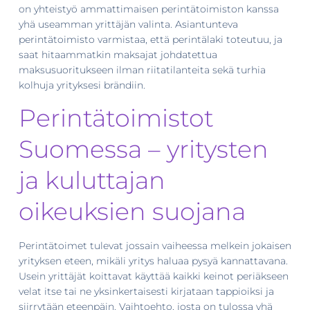
on yhteistyö ammattimaisen perintätoimiston kanssa
yhä useamman yrittäjän valinta. Asiantunteva
perintätoimisto varmistaa, että perintälaki toteutuu, ja
saat hitaammatkin maksajat johdatettua
maksusuoritukseen ilman riitatilanteita sekä turhia
kolhuja yrityksesi brändiin.
Perintätoimistot
Suomessa – yritysten
ja kuluttajan
oikeuksien suojana
Perintätoimet tulevat jossain vaiheessa melkein jokaisen
yrityksen eteen, mikäli yritys haluaa pysyä kannattavana.
Usein yrittäjät koittavat käyttää kaikki keinot periäkseen
velat itse tai ne yksinkertaisesti kirjataan tappioiksi ja
siirrytään eteenpäin. Vaihtoehto, josta on tulossa yhä