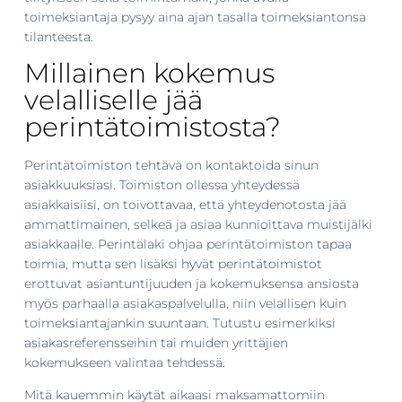
toimeksiantaja pysyy aina ajan tasalla toimeksiantonsa
tilanteesta.
Millainen kokemus
velalliselle jää
perintätoimistosta?
Perintätoimiston tehtävä on kontaktoida sinun
asiakkuuksiasi. Toimiston ollessa yhteydessä
asiakkaisiisi, on toivottavaa, että yhteydenotosta jää
ammattimainen, selkeä ja asiaa kunnioittava muistijälki
asiakkaalle. Perintälaki ohjaa perintätoimiston tapaa
toimia, mutta sen lisäksi hyvät perintätoimistot
erottuvat asiantuntijuuden ja kokemuksensa ansiosta
myös parhaalla asiakaspalvelulla, niin velallisen kuin
toimeksiantajankin suuntaan. Tutustu esimerkiksi
asiakasreferensseihin tai muiden yrittäjien
kokemukseen valintaa tehdessä.
Mitä kauemmin käytät aikaasi maksamattomiin