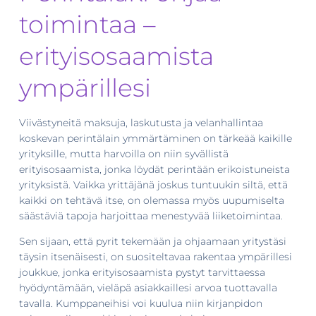
toimintaa –
erityisosaamista
ympärillesi
Viivästyneitä maksuja, laskutusta ja velanhallintaa
koskevan perintälain ymmärtäminen on tärkeää kaikille
yrityksille, mutta harvoilla on niin syvällistä
erityisosaamista, jonka löydät perintään erikoistuneista
yrityksistä. Vaikka yrittäjänä joskus tuntuukin siltä, että
kaikki on tehtävä itse, on olemassa myös uupumiselta
säästäviä tapoja harjoittaa menestyvää liiketoimintaa.
Sen sijaan, että pyrit tekemään ja ohjaamaan yritystäsi
täysin itsenäisesti, on suositeltavaa rakentaa ympärillesi
joukkue, jonka erityisosaamista pystyt tarvittaessa
hyödyntämään, vieläpä asiakkaillesi arvoa tuottavalla
tavalla. Kumppaneihisi voi kuulua niin kirjanpidon