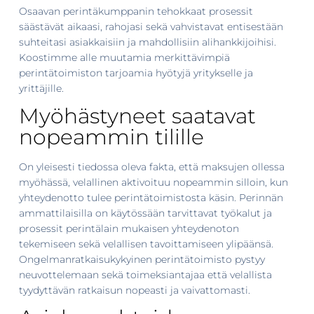
Osaavan perintäkumppanin tehokkaat prosessit
säästävät aikaasi, rahojasi sekä vahvistavat entisestään
suhteitasi asiakkaisiin ja mahdollisiin alihankkijoihisi.
Koostimme alle muutamia merkittävimpiä
perintätoimiston tarjoamia hyötyjä yritykselle ja
yrittäjille.
Myöhästyneet saatavat
nopeammin tilille
On yleisesti tiedossa oleva fakta, että maksujen ollessa
myöhässä, velallinen aktivoituu nopeammin silloin, kun
yhteydenotto tulee perintätoimistosta käsin. Perinnän
ammattilaisilla on käytössään tarvittavat työkalut ja
prosessit perintälain mukaisen yhteydenoton
tekemiseen sekä velallisen tavoittamiseen ylipäänsä.
Ongelmanratkaisukykyinen perintätoimisto pystyy
neuvottelemaan sekä toimeksiantajaa että velallista
tyydyttävän ratkaisun nopeasti ja vaivattomasti.