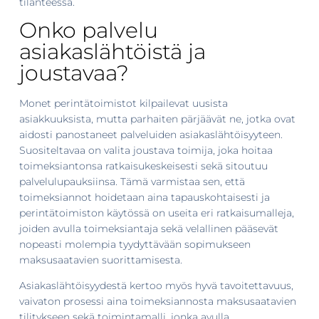
tilanteessa.
Onko palvelu
asiakaslähtöistä ja
joustavaa?
Monet perintätoimistot kilpailevat uusista
asiakkuuksista, mutta parhaiten pärjäävät ne, jotka ovat
aidosti panostaneet palveluiden asiakaslähtöisyyteen.
Suositeltavaa on valita joustava toimija, joka hoitaa
toimeksiantonsa ratkaisukeskeisesti sekä sitoutuu
palvelulupauksiinsa. Tämä varmistaa sen, että
toimeksiannot hoidetaan aina tapauskohtaisesti ja
perintätoimiston käytössä on useita eri ratkaisumalleja,
joiden avulla toimeksiantaja sekä velallinen pääsevät
nopeasti molempia tyydyttävään sopimukseen
maksusaatavien suorittamisesta.
Asiakaslähtöisyydestä kertoo myös hyvä tavoitettavuus,
vaivaton prosessi aina toimeksiannosta maksusaatavien
tilitykseen sekä toimintamalli, jonka avulla