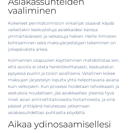
Asiakassuhteiden
vaaliminen
Kokeneet perintätoimiston virkailijat osaavat käydä
vaikeitakin keskusteluja asiakkaidesi kanssa
ymmärtäväisesti ja ratkaisuja hakien. Heille ihmisten
kohtaaminen sekä maksujärjestelyjen tekeminen on
jokapäiväistä arkea.
Kolmannen osapuolen käyttäminen mahdollistaa sen,
että asioita ei oteta henkilökohtaisesti, keskustelun
pysyessä puolin ja toisin asiallisena. Velallinen kokee
maksujen järjestelyn lopulta yhtä helpottavana asiana
kuin velkojakin. Kun prosessi hoidetaan tehokkaasti ja
asetuksia noudattaen, jää asiakkaallesi yleensä hyvä
mieli asian ammattitaitoisesta hoitamisesta, ja sinä
pääset yrittäjänä halutessasi jatkamaan
asiakassuhdettasi puhtaalta pöydältä.
Aikaa ydinosaamisellesi