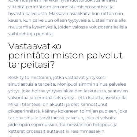
kokemus ja esimerkiksi hyvä luottoluokitus antavat
viitteitä perintätoimijan onnistumisprosentista ja
hyvästä palvelusta. Maksavia asiakkaita kun riittää niin
kauan, kun palveluun ollaan tyytyväisiä. Listasimme alle
muutamia kysymyksiä, joiden valossa voit potentiaalisia
vaihtoehtoja punnita.
Vastaavatko
perintätoimiston palvelut
tarpeitasi?
Keskity toimistoihin, jotka vastaavat yrityksesi
ainutlaatuisia tarpeita. Monipuolisimmin sinua palvelee
yritys, joka hoitaa yritysasiakkaiden laskutusta, saatavien
valvontaa ja perintää sekä yritys- että kuluttajasektorilla.
Mikäli tilanteesi on akuutti ja olet kiinnostunut
pikaperinnästä, käänny kokeneen toimijan puoleen, joka
tarjoaa sinulle tarvittaessa palvelun, joka ei velvoita
pidempiin sopimuksiin. Toimeksiannon helppous ja
ketterät prosessit auttavat kiireisimmässäkin