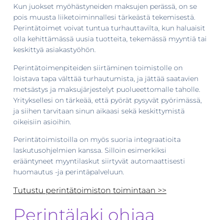
Kun juokset myöhästyneiden maksujen perässä, on se
pois muusta liiketoiminnallesi tärkeästä tekemisestä.
Perintätoimet voivat tuntua turhauttavilta, kun haluaisit
olla kehittämässä uusia tuotteita, tekemässä myyntiä tai
keskittyä asiakastyöhön.
Perintätoimenpiteiden siirtäminen toimistolle on
loistava tapa välttää turhautumista, ja jättää saatavien
metsästys ja maksujärjestelyt puolueettomalle taholle.
Yrityksellesi on tärkeää, että pyörät pysyvät pyörimässä,
ja siihen tarvitaan sinun aikaasi sekä keskittymistä
oikeisiin asioihin.
Perintätoimistoilla on myös suoria integraatioita
laskutusohjelmien kanssa. Silloin esimerkiksi
erääntyneet myyntilaskut siirtyvät automaattisesti
huomautus -ja perintäpalveluun.
Tutustu perintätoimiston toimintaan >>
Perintälaki ohjaa