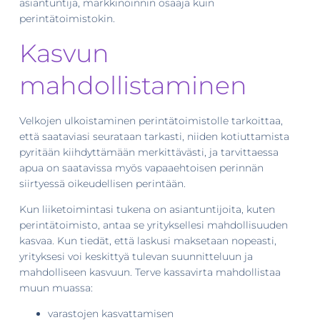
asiantuntija, markkinoinnin osaaja kuin
perintätoimistokin.
Kasvun
mahdollistaminen
Velkojen ulkoistaminen perintätoimistolle tarkoittaa,
että saataviasi seurataan tarkasti, niiden kotiuttamista
pyritään kiihdyttämään merkittävästi, ja tarvittaessa
apua on saatavissa myös vapaaehtoisen perinnän
siirtyessä oikeudellisen perintään.
Kun liiketoimintasi tukena on asiantuntijoita, kuten
perintätoimisto, antaa se yrityksellesi mahdollisuuden
kasvaa. Kun tiedät, että laskusi maksetaan nopeasti,
yrityksesi voi keskittyä tulevan suunnitteluun ja
mahdolliseen kasvuun. Terve kassavirta mahdollistaa
muun muassa:
varastojen kasvattamisen