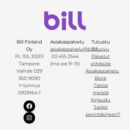
Bill Finland
Asiakaspalvelu
Tutustu
Oy
asiakaspalvelu@bill.fi
Etusivu
PL 155, 33201
03 455 2544
Palvelut
Tampere
(ma–pe 9–15)
yrityksille
Vaihde 029
Asiakaspalvelu
360 9090
Blogi
Y-tunnus
Tietoa
0929164-1
meistä
Kirjaudu
Saitko
perintäkirjeen?