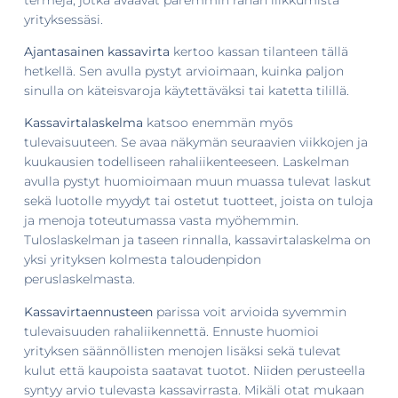
yrityksessäsi.
Ajantasainen kassavirta
kertoo kassan tilanteen tällä
hetkellä. Sen avulla pystyt arvioimaan, kuinka paljon
sinulla on käteisvaroja käytettäväksi tai katetta tilillä.
Kassavirtalaskelma
katsoo enemmän myös
tulevaisuuteen. Se avaa näkymän seuraavien viikkojen ja
kuukausien todelliseen rahaliikenteeseen. Laskelman
avulla pystyt huomioimaan muun muassa tulevat laskut
sekä luotolle myydyt tai ostetut tuotteet, joista on tuloja
ja menoja toteutumassa vasta myöhemmin.
Tuloslaskelman ja taseen rinnalla, kassavirtalaskelma on
yksi yrityksen kolmesta taloudenpidon
peruslaskelmasta.
Kassavirtaennusteen
parissa voit arvioida syvemmin
tulevaisuuden rahaliikennettä. Ennuste huomioi
yrityksen säännöllisten menojen lisäksi sekä tulevat
kulut että kaupoista saatavat tuotot. Niiden perusteella
syntyy arvio tulevasta kassavirrasta. Mikäli otat mukaan