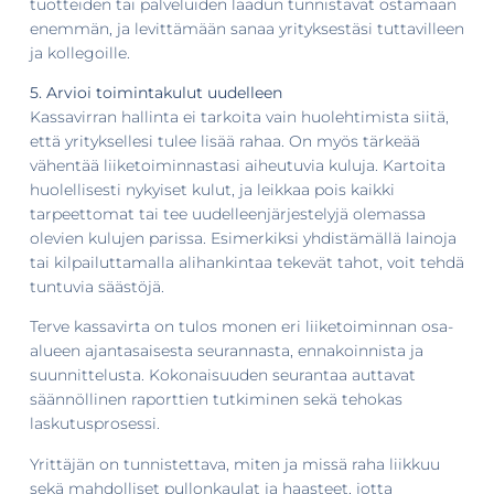
tuotteiden tai palveluiden laadun tunnistavat ostamaan
enemmän, ja levittämään sanaa yrityksestäsi tuttavilleen
ja kollegoille.
5. Arvioi toimintakulut uudelleen
Kassavirran hallinta ei tarkoita vain huolehtimista siitä,
että yrityksellesi tulee lisää rahaa. On myös tärkeää
vähentää liiketoiminnastasi aiheutuvia kuluja. Kartoita
huolellisesti nykyiset kulut, ja leikkaa pois kaikki
tarpeettomat tai tee uudelleenjärjestelyjä olemassa
olevien kulujen parissa. Esimerkiksi yhdistämällä lainoja
tai kilpailuttamalla alihankintaa tekevät tahot, voit tehdä
tuntuvia säästöjä.
Terve kassavirta on tulos monen eri liiketoiminnan osa-
alueen ajantasaisesta seurannasta, ennakoinnista ja
suunnittelusta. Kokonaisuuden seurantaa auttavat
säännöllinen raporttien tutkiminen sekä tehokas
laskutusprosessi.
Yrittäjän on tunnistettava, miten ja missä raha liikkuu
sekä mahdolliset pullonkaulat ja haasteet, jotta