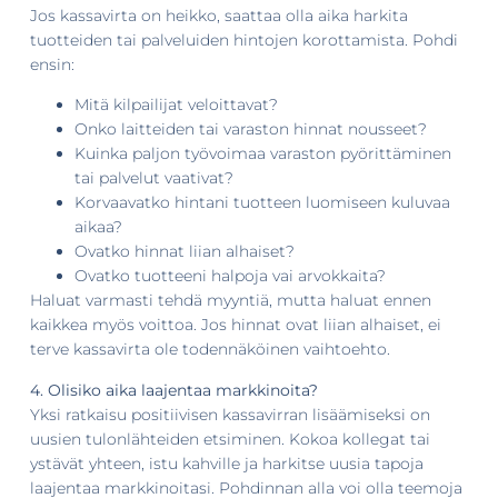
Jos kassavirta on heikko, saattaa olla aika harkita
tuotteiden tai palveluiden hintojen korottamista. Pohdi
ensin:
Mitä kilpailijat veloittavat?
Onko laitteiden tai varaston hinnat nousseet?
Kuinka paljon työvoimaa varaston pyörittäminen
tai palvelut vaativat?
Korvaavatko hintani tuotteen luomiseen kuluvaa
aikaa?
Ovatko hinnat liian alhaiset?
Ovatko tuotteeni halpoja vai arvokkaita?
Haluat varmasti tehdä myyntiä, mutta haluat ennen
kaikkea myös voittoa. Jos hinnat ovat liian alhaiset, ei
terve kassavirta ole todennäköinen vaihtoehto.
4. Olisiko aika laajentaa markkinoita?
Yksi ratkaisu positiivisen kassavirran lisäämiseksi on
uusien tulonlähteiden etsiminen. Kokoa kollegat tai
ystävät yhteen, istu kahville ja harkitse uusia tapoja
laajentaa markkinoitasi. Pohdinnan alla voi olla teemoja