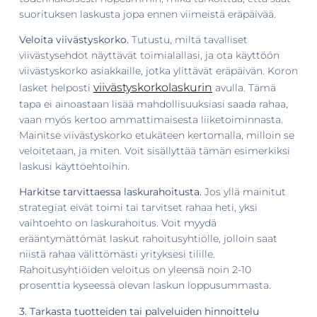
suorituksen laskusta jopa ennen viimeistä eräpäivää.
Veloita viivästyskorko.
Tutustu, miltä tavalliset
viivästysehdot näyttävät toimialallasi, ja ota käyttöön
viivästyskorko asiakkaille, jotka ylittävät eräpäivän. Koron
viivästyskorkolaskurin
lasket helposti
avulla. Tämä
tapa ei ainoastaan ​​lisää mahdollisuuksiasi saada rahaa,
vaan myös kertoo ammattimaisesta liiketoiminnasta.
Mainitse viivästyskorko etukäteen kertomalla, milloin se
veloitetaan, ja miten. Voit sisällyttää tämän esimerkiksi
laskusi käyttöehtoihin.
Harkitse tarvittaessa laskurahoitusta.
Jos yllä mainitut
strategiat eivät toimi tai tarvitset rahaa heti, yksi
vaihtoehto on laskurahoitus. Voit myydä
erääntymättömät laskut rahoitusyhtiölle, jolloin saat
niistä rahaa välittömästi yrityksesi tilille.
Rahoitusyhtiöiden veloitus on yleensä noin 2-10
prosenttia kyseessä olevan laskun loppusummasta.
3. Tarkasta tuotteiden tai palveluiden hinnoittelu