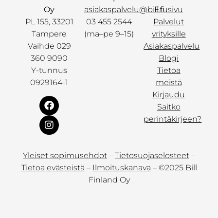
Oy
asiakaspalvelu@bill.fi
Etusivu
PL 155, 33201
03 455 2544
Palvelut
Tampere
(ma–pe 9–15)
yrityksille
Vaihde 029
Asiakaspalvelu
360 9090
Blogi
Y-tunnus
Tietoa
0929164-1
meistä
Kirjaudu
Saitko
perintäkirjeen?
Yleiset sopimusehdot
–
Tietosuojaselosteet
–
Tietoa evästeistä
–
Ilmoituskanava
– ©2025 Bill
Finland Oy