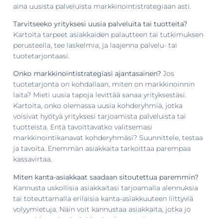
aina uusista palveluista markkinointistrategiaan asti.
Tarvitseeko yrityksesi uusia palveluita tai tuotteita?
Kartoita tarpeet asiakkaiden palautteen tai tutkimuksen
perusteella, tee laskelmia, ja laajenna palvelu- tai
tuotetarjontaasi.
Onko markkinointistrategiasi ajantasainen?
Jos
tuotetarjonta on kohdallaan, miten on markkinoinnin
laita? Mieti uusia tapoja levittää sanaa yrityksestäsi.
Kartoita, onko olemassa uusia kohderyhmiä, jotka
voisivat hyötyä yrityksesi tarjoamista palveluista tai
tuotteista. Entä tavoittavatko valitsemasi
markkinointikanavat kohderyhmäsi? Suunnittele, testaa
ja tavoita. Enemmän asiakkaita tarkoittaa parempaa
kassavirtaa.
Miten kanta-asiakkaat saadaan sitoutettua paremmin?
Kannusta uskollisia asiakkaitasi tarjoamalla alennuksia
tai toteuttamalla erilaisia kanta-asiakkuuteen liittyviä
volyymietuja. Näin voit kannustaa asiakkaita, jotka jo