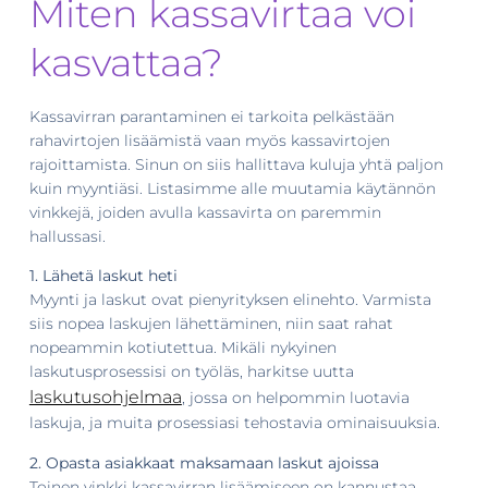
Miten kassavirtaa voi
kasvattaa?
Kassavirran parantaminen ei tarkoita pelkästään
rahavirtojen lisäämistä vaan myös kassavirtojen
rajoittamista. Sinun on siis hallittava kuluja yhtä paljon
kuin myyntiäsi. Listasimme alle muutamia käytännön
vinkkejä, joiden avulla kassavirta on paremmin
hallussasi.
1. Lähetä laskut heti
Myynti ja laskut ovat pienyrityksen elinehto. Varmista
siis nopea laskujen lähettäminen, niin saat rahat
nopeammin kotiutettua. Mikäli nykyinen
laskutusprosessisi on työläs, harkitse uutta
laskutusohjelmaa
, jossa on helpommin luotavia
laskuja, ja muita prosessiasi tehostavia ominaisuuksia.
2. Opasta asiakkaat maksamaan laskut ajoissa
Toinen vinkki kassavirran lisäämiseen on kannustaa