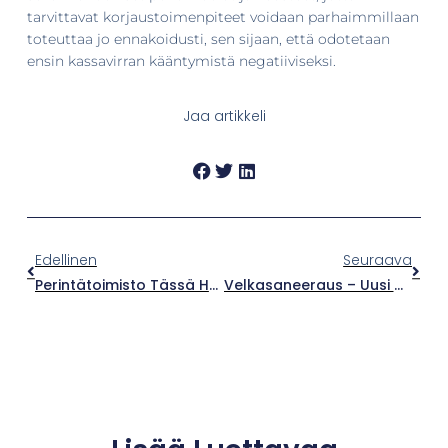
tarvittavat korjaustoimenpiteet voidaan parhaimmillaan
toteuttaa jo ennakoidusti, sen sijaan, että odotetaan
ensin kassavirran kääntymistä negatiiviseksi.
Jaa artikkeli
Edellinen
Seuraava
Perintätoimisto Tässä Hei!
Velkasaneeraus – Uusi Mahdollisuus Yrityksesi Taloudelle