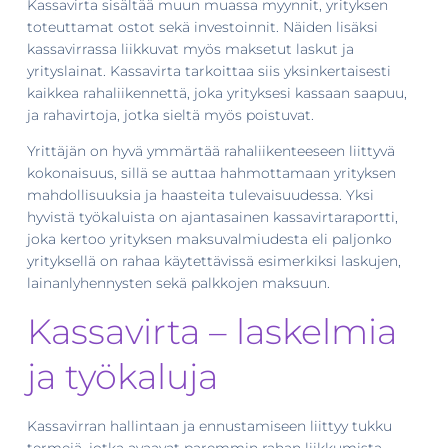
Kassavirta sisältää muun muassa myynnit, yrityksen
toteuttamat ostot sekä investoinnit. Näiden lisäksi
kassavirrassa liikkuvat myös maksetut laskut ja
yrityslainat. Kassavirta tarkoittaa siis yksinkertaisesti
kaikkea rahaliikennettä, joka yrityksesi kassaan saapuu,
ja rahavirtoja, jotka sieltä myös poistuvat.
Yrittäjän on hyvä ymmärtää rahaliikenteeseen liittyvä
kokonaisuus, sillä se auttaa hahmottamaan yrityksen
mahdollisuuksia ja haasteita tulevaisuudessa. Yksi
hyvistä työkaluista on ajantasainen kassavirtaraportti,
joka kertoo yrityksen maksuvalmiudesta eli paljonko
yrityksellä on rahaa käytettävissä esimerkiksi laskujen,
lainanlyhennysten sekä palkkojen maksuun.
Kassavirta – laskelmia
ja työkaluja
Kassavirran hallintaan ja ennustamiseen liittyy tukku
termejä, jotka avaavat paremmin rahan liikkumista