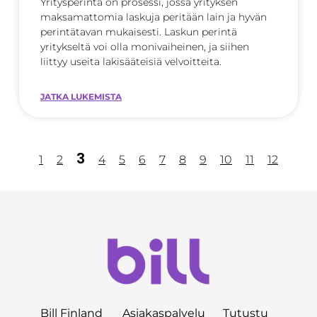
Yritysperintä on prosessi, jossa yrityksen
maksamattomia laskuja peritään lain ja hyvän
perintätavan mukaisesti. Laskun perintä
yritykseltä voi olla monivaiheinen, ja siihen
liittyy useita lakisääteisiä velvoitteita.
JATKA LUKEMISTA
3
1
2
4
5
6
7
8
9
10
11
12
Bill Finland
Asiakaspalvelu
Tutustu