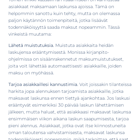
asiakkaat maksamaan laskunsa ajoissa. Tämä on
helpommin sanottu kuin tehty, mutta on olemassa
paljon käytännön toimenpiteitä, jotka lisäävät
todennäköisyyttä saada maksut nopeammin. Tässä
vinkeistä muutama:
Lähetä muistutuksia.
Muistuta asiakkaita heidän
laskujensa erääntymisestä. Monissa kirjanpito-
ohjelmissa on sisäänrakennetut maksumuistutukset,
joita voit lähettää automaattisesti asiakkaille, joiden
maksu on myöhässä.
Tarjoa asiakkaillesi kannustimia.
Voit joissakin tilanteissa
harkita jopa alennuksen tarjoamista asiakkaille, jotka
maksavat laskunsa ennen tiettyä ajankohtaa. Jos laskusi
erääntyvät esimerkiksi 30 päivää laskun lähettämisen
jälkeen, mutta haluat, että asiakkaasi maksavat laskunsa
ensimmäisen viikon aikana laskun saapumisesta, tarjoa
pieni alennus. Asiakkaat, jotka ovat itse kiinnostuneita
oman taloutensa vahvistamisesta, maksavat laskunsa
todennäköisesti nopeammin, mikä tarkoittaa, että saat