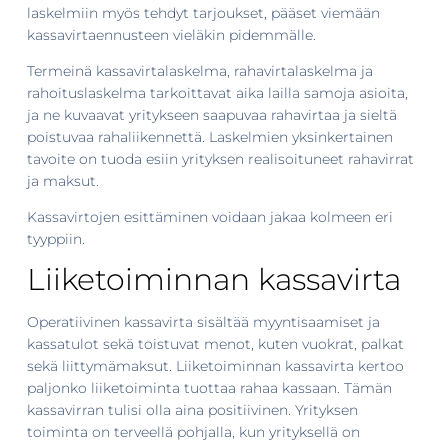
laskelmiin myös tehdyt tarjoukset, pääset viemään
kassavirtaennusteen vieläkin pidemmälle.
Termeinä kassavirtalaskelma, rahavirtalaskelma ja
rahoituslaskelma tarkoittavat aika lailla samoja asioita,
ja ne kuvaavat yritykseen saapuvaa rahavirtaa ja sieltä
poistuvaa rahaliikennettä. Laskelmien yksinkertainen
tavoite on tuoda esiin yrityksen realisoituneet rahavirrat
ja maksut.
Kassavirtojen esittäminen voidaan jakaa kolmeen eri
tyyppiin.
Liiketoiminnan kassavirta
Operatiivinen kassavirta sisältää myyntisaamiset ja
kassatulot sekä toistuvat menot, kuten vuokrat, palkat
sekä liittymämaksut. Liiketoiminnan kassavirta kertoo
paljonko liiketoiminta tuottaa rahaa kassaan. Tämän
kassavirran tulisi olla aina positiivinen. Yrityksen
toiminta on terveellä pohjalla, kun yrityksellä on